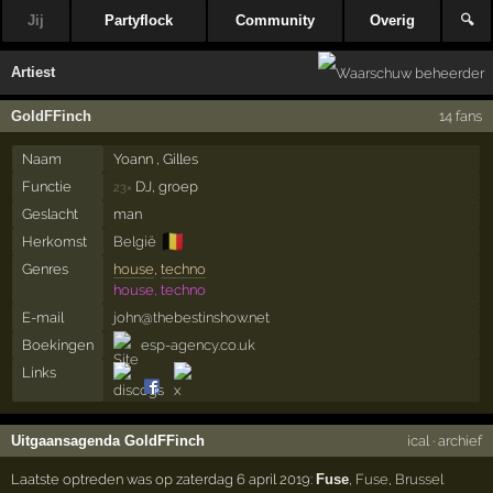
Jij
Partyflock
Community
Overig
🔍
Artiest
GoldFFinch
14 fans
Naam
Yoann , Gilles
Functie
DJ, groep
23×
Geslacht
man
🇧🇪
Herkomst
België
Genres
house
,
techno
house, techno
E-mail
john@thebestinshow.net
Boekingen
esp-agency.co.uk
Links
Uitgaansagenda GoldFFinch
ical
·
archief
Laatste optreden was op zaterdag 6 april 2019:
Fuse
,
Fuse
,
Brussel