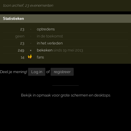
toon archief, 23 evenementen
Statistieken
23
·
optredens
geen
·
in de toekomst
23
·
in het verleden
249
×
bekeken
sinds 19 mei 2013
14
fans
Deel je mening!
Log in
of
registreer
Bekijk in opmaak voor grote schermen en desktops