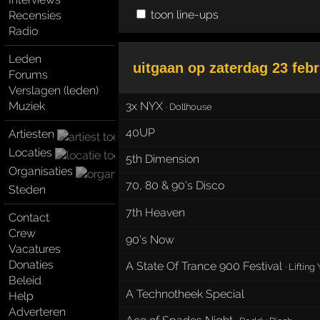
toon line-ups
Recensies
Radio
Leden
uitgaan op
zaterdag 23 febr
Forums
Verslagen (leden)
Muziek
3x NYX
·
Dollhouse
40UP
Artiesten
Locaties
5th Dimension
Organisaties
70, 80 & 90's Disco
Steden
7th Heaven
Contact
Crew
90's Now
Vacatures
Donaties
A State Of Trance 900 Festival
·
Lifting
Beleid
A Technotheek Special
Help
Adverteren