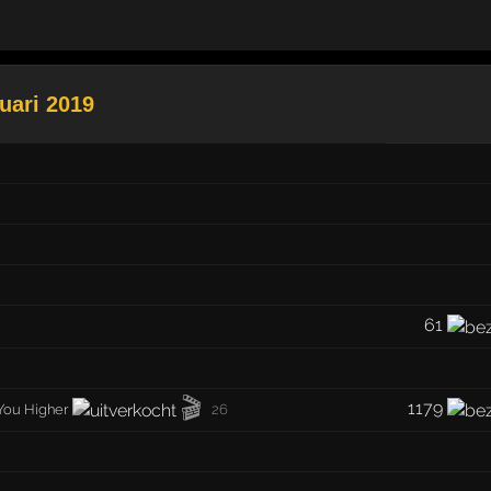
uari 2019
61
🎬
1179
 You Higher
26