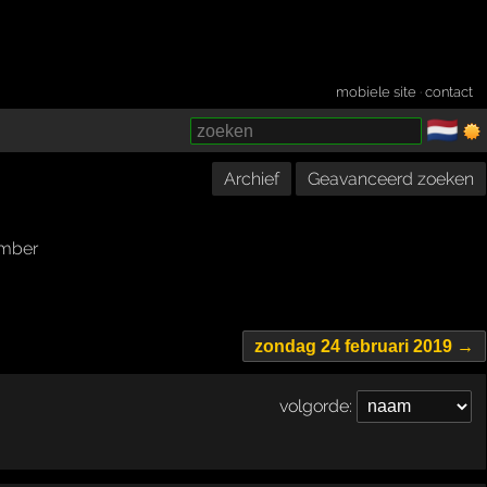
mobiele site
·
contact
🇳🇱
­
Archief
Geavanceerd zoeken
mber
zondag 24 februari 2019 →
volgorde: