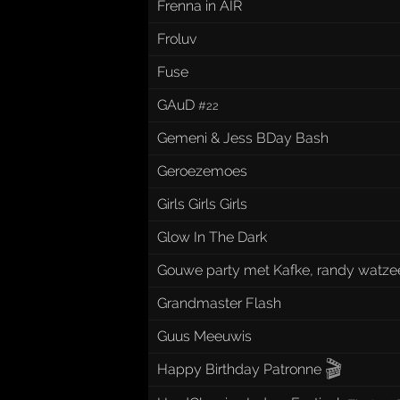
Frenna in AIR
Froluv
Fuse
GAuD
#22
Gemeni & Jess BDay Bash
Geroezemoes
Girls Girls Girls
Glow In The Dark
Gouwe party met Kafke, randy watz
Grandmaster Flash
Guus Meeuwis
🎬
Happy Birthday Patronne