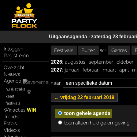
Uitgaansagenda · zaterdag 23 februar
Inloggen
Festivals
Buiten
Genres
,802
Registreren
:
augustus
·
september
·
oktober
·
2026
Overzicht
:
januari
·
februari
·
maart
·
april
·
m
2027
Nieuws
Agenda
naar:
nu & straks
kaart
← vrijdag 22 februari 2019
festivals
Winacties
WIN
toon gehele agenda
Trends
toon alleen huidige omgeving
Foto's
Video's
Interviews