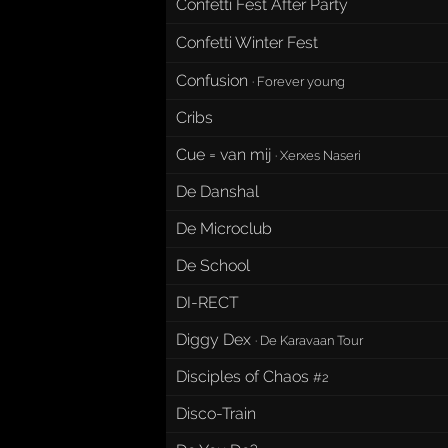
Confetti Fest After Party
Confetti Winter Fest
Confusion
·
Forever young
Cribs
Cue = van mij
·
Xerxes Naseri
De Danshal
De Microclub
De School
DI-RECT
Diggy Dex
·
De Karavaan Tour
Disciples of Chaos
#2
Disco-Train