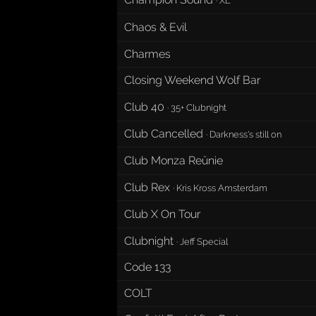
Chaos & Evil
Charmes
Closing Weekend Wolf Bar
Club 40
·
35+ Clubnight
Club Cancelled
·
Darkness's still on
Club Monza Reünie
Club Rex
·
Kris Kross Amsterdam
Club X On Tour
Clubnight
·
Jeff Special
Code 133
COLT