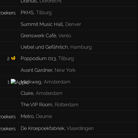
Dolhuis
,
Dordrecht
PKHS
,
Tilburg
Summit Music Hall
,
Denver
Grenswerk Café
,
Venlo
Uebel und Gefährlich
,
Hamburg
2
Poppodium 013
,
Tilburg
Avant Gardner
,
New York
1
Melkweg
,
Amsterdam
Claire
,
Amsterdam
The VIP Room
,
Rotterdam
Metro
,
Deurne
De Kroepoekfabriek
,
Vlaardingen