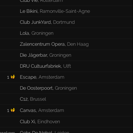
Club Vie
,
Rotterdam
Le Bikini
,
Ramonville-Saint-Agne
Club JunkYard
,
Dortmund
Lola
,
Groningen
Zalencentrum Opera
,
Den Haag
Die Jägerbar
,
Groningen
DRU Cultuurfabriek
,
Ulft
1
Escape
,
Amsterdam
De Oosterpoort
,
Groningen
C12
,
Brussel
1
Canvas
,
Amsterdam
Club Xi
,
Eindhoven
Gebr. De Nobel
,
Leiden