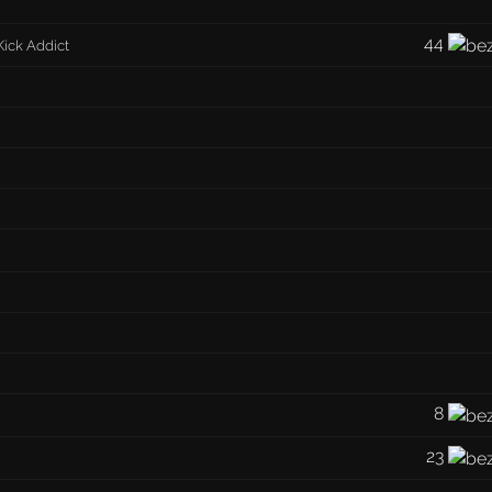
44
Kick Addict
8
23