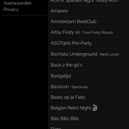
Ace of Spades Night
·
Roddy Ricch
Voorwaarden
Privacy
Ampere
Amsterdam BeatClub
Artsy Festy
#2
·
Fyre Festy Royals
ASOT900 Pre-Party
Bachata Underground
·
Next Level
Back 2 the 90's
Bangalijst
Basscon
·
Sanctuary
Beats op je Fiets
🎬
Belgian Retro Night
Bills Bills Bills