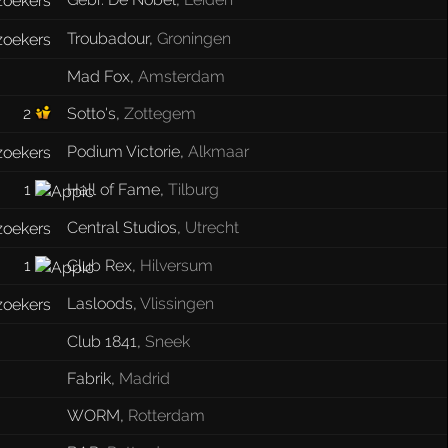
Troubadour
,
Groningen
Mad Fox
,
Amsterdam
2
Sotto's
,
Zottegem
Podium Victorie
,
Alkmaar
1
Hall of Fame
,
Tilburg
Central Studios
,
Utrecht
1
Club Rex
,
Hilversum
Lasloods
,
Vlissingen
Club 1841
,
Sneek
Fabrik
,
Madrid
WORM
,
Rotterdam