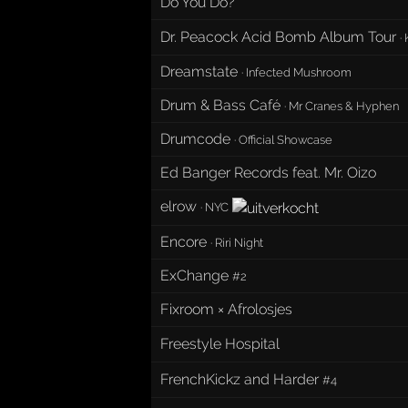
Do You Do?
Dr. Peacock Acid Bomb Album Tour
·
Dreamstate
·
Infected Mushroom
Drum & Bass Café
·
Mr Cranes & Hyphen
Drumcode
·
Official Showcase
Ed Banger Records feat. Mr. Oizo
elrow
·
NYC
Encore
·
Riri Night
ExChange
#2
Fixroom × Afrolosjes
Freestyle Hospital
FrenchKickz and Harder
#4