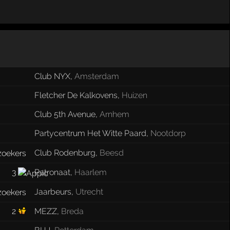
Club NYX
,
Amsterdam
Fletcher De Kalkovens
,
Huizen
Club 5th Avenue
,
Arnhem
Partycentrum Het Witte Paard
,
Nootdorp
Club Rodenburg
,
Beesd
3
Patronaat
,
Haarlem
Jaarbeurs
,
Utrecht
2
MEZZ
,
Breda