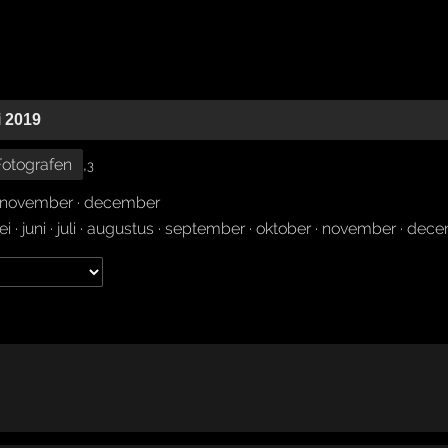
i 2019
Fotografen
,
3
november
·
december
ei
·
juni
·
juli
·
augustus
·
september
·
oktober
·
november
·
dece