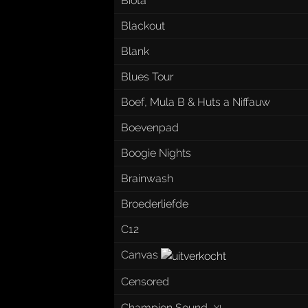
Biota
Blackout
Blank
Blues Tour
Boef, Mula B & Huts a Niffauw
Boevenpad
Boogie Nights
Brainwash
Broederliefde
C12
Canvas
Censored
Champion Sound
·
XL