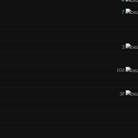
7
3
102
32