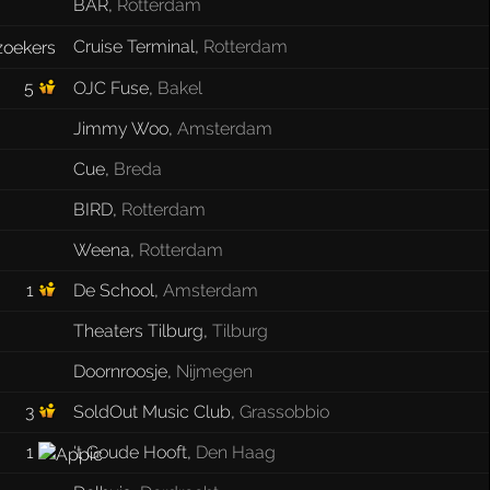
BAR
,
Rotterdam
Cruise Terminal
,
Rotterdam
5
OJC Fuse
,
Bakel
Jimmy Woo
,
Amsterdam
Cue
,
Breda
BIRD
,
Rotterdam
Weena
,
Rotterdam
1
De School
,
Amsterdam
Theaters Tilburg
,
Tilburg
Doornroosje
,
Nijmegen
3
SoldOut Music Club
,
Grassobbio
1
't Goude Hooft
,
Den Haag