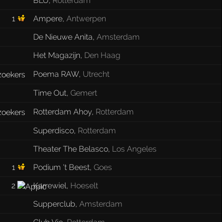
BLU
,
Rotterdam
1
Ampere
,
Antwerpen
De Nieuwe Anita
,
Amsterdam
Het Magazijn
,
Den Haag
Poema RAW
,
Utrecht
Time Out
,
Gemert
Rotterdam Ahoy
,
Rotterdam
Superdisco
,
Rotterdam
Theater The Belasco
,
Los Angeles
1
Podium 't Beest
,
Goes
2
Karrewiel
,
Hoeselt
Supperclub
,
Amsterdam