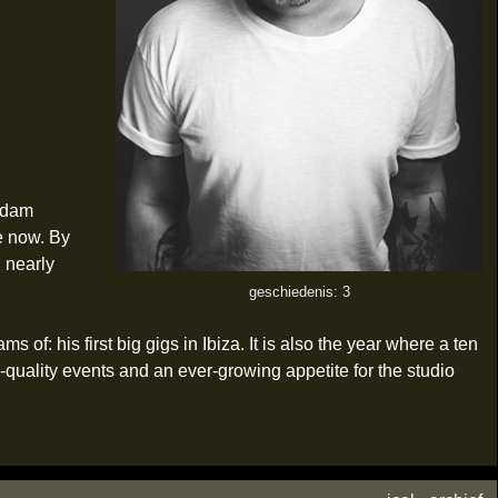
erdam
e now. By
 nearly
geschiedenis: 3
s of: his first big gigs in Ibiza. It is also the year where a ten
-quality events and an ever-growing appetite for the studio