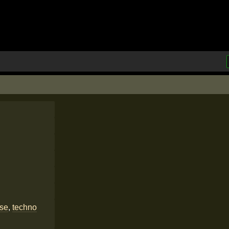
use
,
techno