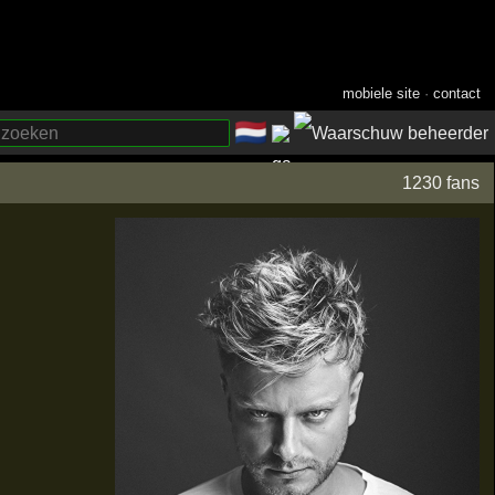
mobiele site
·
contact
🇳🇱
­
1230 fans