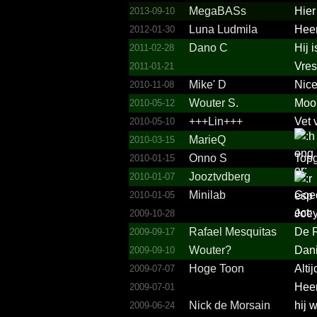
MegaBASs
Hier
2013-09-10
Luna Ludmila
Heer
2012-01-30
Dano C
Hij 
2011-02-28
Vres
2011-01-21
Mike' D
Nic
2010-11-08
Wouter S.
Mooi
2010-05-12
+++Lin+++
Vet v
2010-05-10
MarieQ
2010-03-15
Onno S
Topg
2010-01-15
Jooztvdberg
2010-01-07
Minilab
Goed
2010-01-05
Joey
2009-10-28
Rafael Mesquitas
De R
2009-09-17
Wouter?
Dani
2009-09-10
Hoge Toon
Altij
2009-07-07
Heer
2009-07-01
Nick de Morsain
hij 
2009-06-24