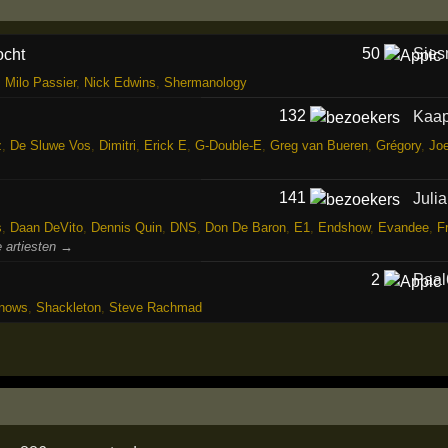
50
Sies
,
Milo Passier
,
Nick Edwins
,
Shermanology
132
Kaap
z
,
De Sluwe Vos
,
Dimitri
,
Erick E
,
G-Double-E
,
Greg van Bueren
,
Grégory
,
Joe
141
Juli
s
,
Daan DeVito
,
Dennis Quin
,
DNS
,
Don De Baron
,
E1
,
Endshow
,
Evandee
,
F
 artiesten →
2
Paal
nows
,
Shackleton
,
Steve Rachmad