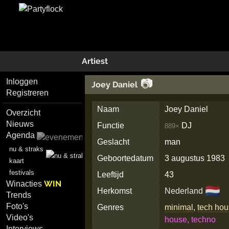
Artiest
📷
Inloggen
Joey Daniel
Registreren
Naam
Joey Daniel
Overzicht
Nieuws
Functie
DJ
889×
Agenda
Geslacht
man
nu & straks
Geboortedatum
3 augustus 1983
kaart
festivals
Leeftijd
43
WIN
Winacties
🇳🇱
Herkomst
Nederland
Trends
Foto's
Genres
minimal
,
tech ho
Video's
house, techno
Interviews