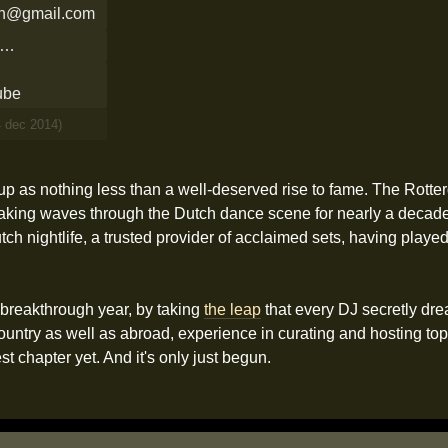
ph@gmail.com
 …
4 dec 2014)
p as nothing less than a well-deserved rise to fame. The Rott
king waves through the Dutch dance scene for nearly a decad
h nightlife, a trusted provider of acclaimed sets, having played
 breakthrough year, by taking
the leap
that every DJ secretly dream
ountry as well as abroad, experience in curating and hosting top
t chapter yet. And it's only just begun.