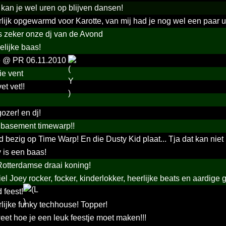
 kan je wel uren op blijven dansen!
lijk opgewarmd voor Karotte, van mij had je nog wel een paar 
is zeker onze dj van de Avond
elijke baas!
e @ PR 06.11.2010
e vent
et vet!!
ozer! en dj!
basement timewarp!!
 bezig op Time Warp! En die Dusty Kid plaat... Tja dat kan niet
 is een baas!
otterdamse draai koning!
el Joey rocker, focker, kinderlokker, heerlijke beats en aardige 
d feest!
lijke funky techhouse! Topper!
weet hoe je een leuk feestje moet maken!!!