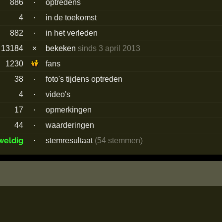
886
·
optredens
4
·
in de toekomst
882
·
in het verleden
13184
×
bekeken
sinds 3 april 2013
1230
fans
38
·
foto's tijdens optreden
4
·
video's
17
·
opmerkingen
44
·
waarderingen
weldig
·
stemresultaat
(54 stemmen)