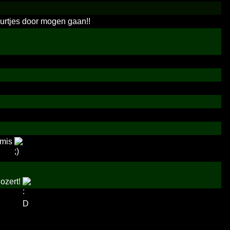
uurtjes door mogen gaan!!
 mis
gozert!