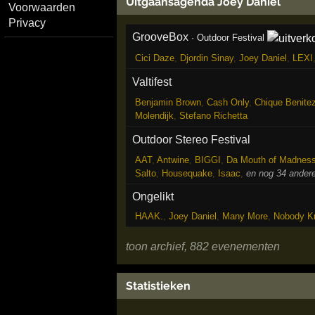
Uitgaansagenda Joey Daniel
Voorwaarden
Privacy
GrooveBox
·
Outdoor Festival
Cici Daze
,
Djordin Sinay
,
Joey Daniel
,
LEXI
Valtifest
Benjamin Brown
,
Cash Only
,
Chique Benite
Molendijk
,
Stefano Richetta
Outdoor Stereo Festival
AAT
,
Antwine
,
BIGGI
,
Da Mouth of Madnes
Salto
,
Housequake
,
Isaac
,
en nog 34 andere
Ongelikt
HAAK.
,
Joey Daniel
,
Many More
,
Nobody K
toon archief, 882 evenementen
Statistieken