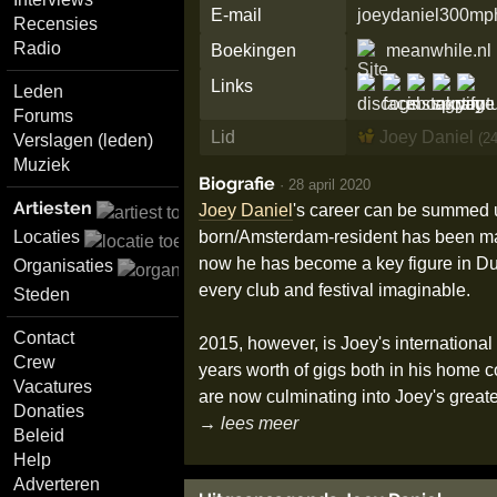
E-mail
joeydaniel300m
Recensies
Radio
Boekingen
meanwhile.nl
Links
Leden
Forums
Lid
Joey Daniel
(2
Verslagen (leden)
Muziek
Biografie
·
28 april 2020
Artiesten
Joey Daniel
's career can be summed u
born/Amsterdam-resident has been ma
Locaties
now he has become a key figure in Dutc
Organisaties
every club and festival imaginable.
Steden
Contact
2015, however, is Joey's international
Crew
years worth of gigs both in his home c
Vacatures
are now culminating into Joey's greates
Donaties
→ lees meer
Beleid
Help
Adverteren