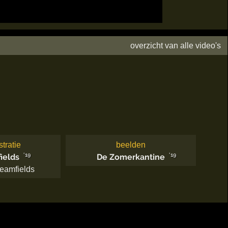
overzicht van alle video's
stratie
beelden
'19
'19
ields
De Zomerkantine
eamfields