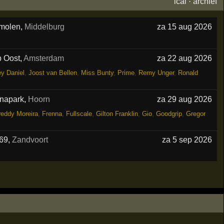
ical
·
archief
molen
,
Middelburg
za 15 aug 2026
 Oost
,
Amsterdam
za 22 aug 2026
y Daniel
,
Joost van Bellen
,
Miss Bunty
,
Prime
,
Remy Unger
,
Ronald
anapark
,
Hoorn
za 29 aug 2026
reddy Moreira
,
Frenna
,
Fullscale
,
Gilton Franklin
,
Gio
,
Goodgrip
,
Gregor
69
,
Zandvoort
za 5 sep 2026