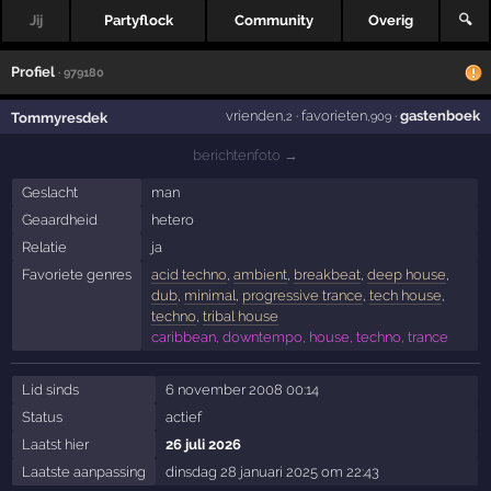
Jij
Partyflock
Community
Overig
🔍
Profiel
· 979180
vrienden
·
favorieten
·
gastenboek
Tommyresdek
,2
,909
berichtenfoto →
Geslacht
man
Geaardheid
hetero
Relatie
ja
Favoriete genres
acid techno
,
ambient
,
breakbeat
,
deep house
,
dub
,
minimal
,
progressive trance
,
tech house
,
techno
,
tribal house
caribbean, downtempo, house, techno, trance
Lid sinds
6 november 2008 00:14
Status
actief
Laatst hier
26 juli 2026
Laatste aanpassing
dinsdag 28 januari 2025 om 22:43