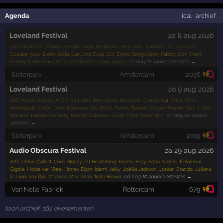
Agenda
ical
·
archief
Loveland Festival
za 8 aug 2026
4T6
,
Adam Ten
,
Alarico
,
Ammé
,
Argia
,
Bastienne
,
Ben Sims
,
Carmen Lisa
,
Cici Daze
,
Collabs 3000
,
Denis Sulta
,
East End Dubs
,
Elif
,
Enrico Sangiuliano
,
Fatboy Slim
,
Frank
,
Freddy K
,
Hot Since 82
,
Ilario Alicante
,
Jamie Jones
,
en nog 21 andere artiesten →
Sloterpark
Amsterdam
2036
Loveland Festival
zo 9 aug 2026
AAT
,
Alexia Glensy
,
ATRIP
,
Bart Skils
,
Ben Klock
,
Blond:ish
,
CamelPhat
,
Chlär
,
Chris
Avantgarde
,
Colyn
,
Daria Kolosova
,
Eric Prydz
,
Franky Rizardo
,
Gregor Tresher
,
Guy J
,
Guy
Mantzur
,
Hedda Stenberg
,
Hernán Cattáneo
,
Julian Fijma
,
Kaufmann
,
en nog 20 andere
artiesten →
Sloterpark
Amsterdam
2019
Audio Obscura Festival
za 29 aug 2026
AAT
,
Chloé Caillet
,
Chris Stussy
,
DJ Heartstring
,
Eileen
,
Essy
,
Fabio Santos
,
Folamour
,
Gigola
,
Hidde van Wee
,
Honey Dijon
,
Idemi
,
Jelly
,
Joëlla Jackson
,
Jordan Brando
,
Juliana
X
,
Luuk van Dijk
,
Marsolo
,
Max Dean
,
Nala Brown
,
en nog 10 andere artiesten →
Van Nelle Fabriek
Rotterdam
679
toon archief, 162 evenementen