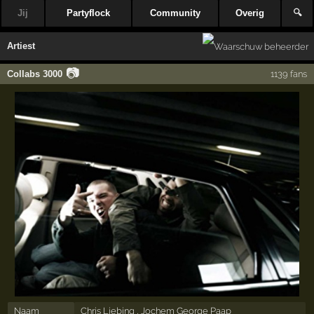
Jij
Partyflock
Community
Overig
🔍
Artiest
📷
Collabs 3000
1139 fans
Naam
Chris Liebing , Jochem George Paap