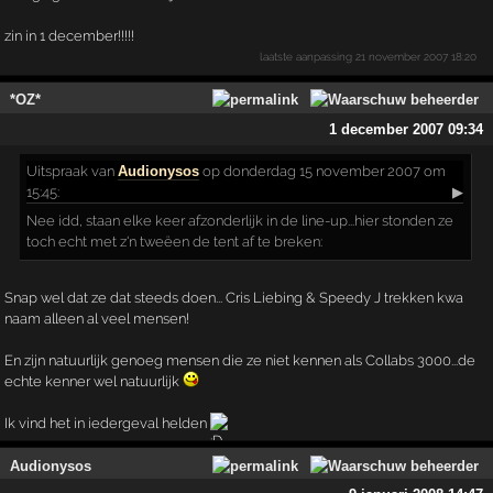
zin in 1 december!!!!!
laatste aanpassing
21 november 2007 18:20
*OZ*
1 december 2007 09:34
Uitspraak
van
Audionysos
op donderdag 15 november 2007 om
15:45:
▶
Nee idd, staan elke keer afzonderlijk in de line-up...hier stonden ze
toch echt met z'n tweëen de tent af te breken:
Snap wel dat ze dat steeds doen... Cris Liebing & Speedy J trekken kwa
naam alleen al veel mensen!
En zijn natuurlijk genoeg mensen die ze niet kennen als Collabs 3000...de
echte kenner wel natuurlijk
Ik vind het in iedergeval helden
Audionysos