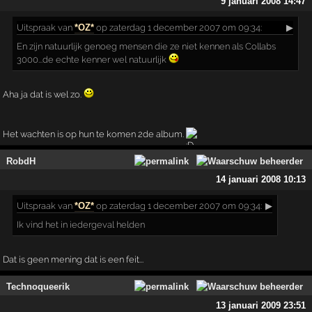
9 januari 2008 14:47
Uitspraak
van
*OZ*
op zaterdag 1 december 2007 om 09:34:
▶
En zijn natuurlijk genoeg mensen die ze niet kennen als Collabs
3000...de echte kenner wel natuurlijk
Aha ja dat is wel zo.
Het wachten is op hun te komen 2de album.
RobdH
14 januari 2008 10:13
Uitspraak
van
*OZ*
op zaterdag 1 december 2007 om 09:34:
▶
Ik vind het in iedergeval helden
Dat is geen mening dat is een feit...
Technoqueerik
13 januari 2009 23:51