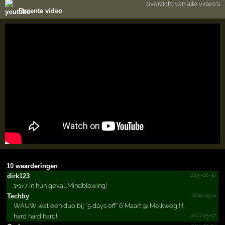
overzicht van alle video's
Recente video
10 waarderingen
2015-06-30
dirk123
1+1=7 in hun geval. Mindblowing!
2014-03-11
Techby
WAUW wat een duo bij ''5 days off'' 6 Maart @ Melkweg !!!
2011-05-07
hard hard hard!