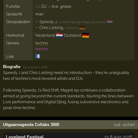
Functie
DJ,
live, groep
23×
1×
Geslacht
man
🇳🇱
Groepsleden
Speedy J
,
,
Jochem George Paap
Nederland
🇩🇪
Chris Liebing
,
Duitsland
🇳🇱
🇩🇪
Herkomst
Nederland
Duitsland
Genres
techno
techno
Link
Biografie
·
29 augustus 2018
Speedy J and Chris Liebing need no introduction – they're unarguably
two of techno's most revered artists and DJs.
Following Speedy J's Red Shift, Magnit ep continues a collaboration
aimed at going beyond the current standards, blurring the lines between
Live performance and Digital Djing, fusing subversive electronics and
peak time techno.
Uitgaansagenda Collabs 3000
ical
·
archief
Loveland Festival
za 8 aug 2026