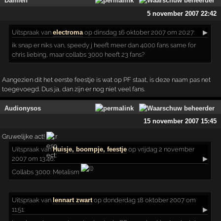
Damien
5 november 2007 22:42
Uitspraak
van
electroma
op dinsdag 16 oktober 2007 om 20:27:
▶
ik snap er niks van, speedy j heeft meer dan 4000 fans same for
chris liebing, maar collabs 3000 heeft 23 fans?
Aangezien dit het eerste feestje is wat op PF staat, is deze naam pas net
toegevoegd. Dus ja, dan zijn er nog niet veel fans.
Audionysos
15 november 2007 15:45
Gruwelijke act!
Uitspraak
van
Huisje, boompje, feestje
op vrijdag 2 november
2007 om 13:46:
▶
Collabs 3000: Metalism
Uitspraak
van
lennart zwart
op donderdag 18 oktober 2007 om
11:51:
▶