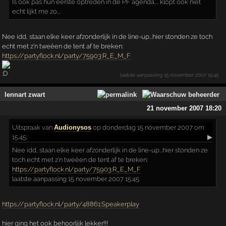
Is ook pas hun eerste optreden in de PF agenda.... klopt ook niet
echt lijkt me zo....
Nee idd, staan elke keer afzonderlijk in de line-up...hier stonden ze toch
echt met z'n tweëen de tent af te breken:
https://partyflock.nl/party/75903:R_E_M_F
laatste aanpassing
15 november 2007 15:45
lennart zwart
21 november 2007 18:20
Uitspraak
van
Audionysos
op donderdag 15 november 2007 om
15:45:
▶
Nee idd, staan elke keer afzonderlijk in de line-up...hier stonden ze
toch echt met z'n tweëen de tent af te breken:
https://partyflock.nl/party/75903:R_E_M_F
laatste aanpassing 15 november 2007 15:45
https://partyflock.nl/party/48861:Speakerplay
hier ging het ook behoorlijk lekker!!!