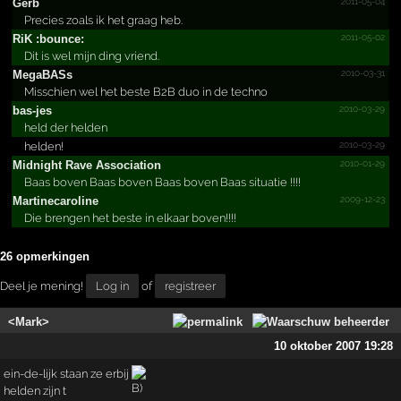
2011-05-04
Gerb
Precies zoals ik het graag heb.
2011-05-02
RiK :bounce:
Dit is wel mijn ding vriend.
2010-03-31
MegaBASs
Misschien wel het beste B2B duo in de techno
2010-03-29
bas-jes
held der helden
2010-03-29
helden!
2010-01-29
Midnight Rave Association
Baas boven Baas boven Baas boven Baas situatie !!!!
2009-12-23
Martin­ecarol­ine
Die brengen het beste in elkaar boven!!!!
26 opmerkingen
Deel je mening!
Log in
of
registreer
<Mark>
10 oktober 2007 19:28
ein-de-lijk staan ze erbij
helden zijn t