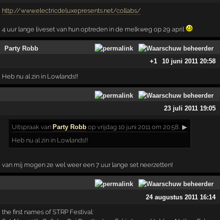
http://www.electricdeluxepresents.net/collabs/
4 uur lange liveset van hun optreden in de melkweg op 29 april
Party Robb
+1
10 juni 2011 20:58
Heb nu al zin in Lowlands!!
23 juli 2011 19:05
Uitspraak
van
Party Robb
op vrijdag 10 juni 2011 om 20:58:
▶
Heb nu al zin in Lowlands!!
van mij mogen ze wel weer een 7 uur lange set neerzetten!
24 augustus 2011 16:14
the first names of STRP Festival: