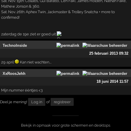
Sat. Nov. 19th: Collabs, Gui Baratto, Len Faki, James Holden, Nathan Fake,
Mathew Jonson & 360.
Sat. Nov. 26th: Aphex Twin, Jackmaster & Trolley Snatcha + more to
confirmed!
zaterdag de 19e ziet er goed uit
TechnoInside
25 februari 2013 09:32
29 april
Kan niet wachten....
XxRoosJehh
18 juni 2014 11:57
Mijn nummer ééntjes <3
Deel je mening!
Log in
of
registreer
Bekijk in opmaak voor grote schermen en desktops