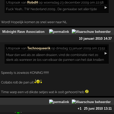
Uitspraak
van
RobdH
op woensdag 23 december 2009 om 22:58:
▶
Fuck Yeah... TW Nederland 2009... De geniaalse set aller tijde
Word! Hopelijk komen ze snel weer naar NL
Midnight Rave Association
10 januari 2010 14:37
Uitspraak
van
Technoqueerik
op dinsdag 13 januari 2009 om 23:51:
▶
Maar dan wel als ze alleen draaien, vind de combinatie niet zo
sterk als wanneer ze los van elkaar de pannen van het dak knallen
Speedy is zowiezo KONING !!!!!!!
Collabs rolt de pan uit
Time warp een vd dikste setjes wat ik ooit gehoord heb
+1
25 juni 2010 13:11