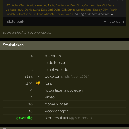
4T6
,
Adam Ten
,
Alarico
,
Ammé
,
Argia
,
Bastienne
,
Ben Sims
,
Carmen Lisa
,
Cici Daze
,
Collabs 3000
,
Denis Sulta
,
East End Dubs
,
Elif
,
Enrico Sangiuliano
,
Fatboy Slim
,
Frank
,
Freddy K
,
Hot Since 82
,
Ilario Alicante
,
Jamie Jones
,
en nog 21 andere artiesten →
Sloterpark
Amsterdam
toon archief, 23 evenementen
Statistieken
24
·
optredens
1
·
in de toekomst
23
·
in het verleden
8184
×
bekeken
sinds 3 april 2013
1139
fans
9
·
foto's tijdens optreden
1
·
video
26
·
opmerkingen
10
·
waarderingen
geweldig
·
stemresultaat
(49 stemmen)