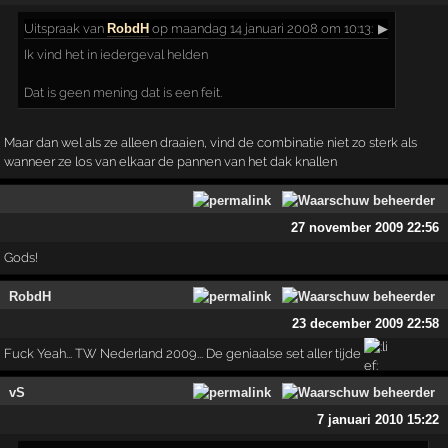
Uitspraak
van
RobdH
op maandag 14 januari 2008 om 10:13:
▶
Ik vind het in iedergeval helden
Dat is geen mening dat is een feit.
Maar dan wel als ze alleen draaien, vind de combinatie niet zo sterk als
wanneer ze los van elkaar de pannen van het dak knallen
27 november 2009 22:56
Gods!
RobdH
23 december 2009 22:58
Fuck Yeah... TW Nederland 2009... De geniaalse set aller tijde
vS
7 januari 2010 15:22