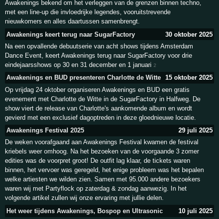
Awakenings bekend om het verleggen van de grenzen binnen techno,
met een line-up die invloedrijke legendes, vooruitstrevende
nieuwkomers en alles daartussen samenbrengt.
Awakenings keert terug naar SugarFactory
30 oktober 2025
Na een opvallende debuutserie van acht shows tijdens Amsterdam
Dance Event, keert Awakenings terug naar SugarFactory voor drie
eindejaarsshows op 30 en 31 december en 1 januari
2
Awakenings en BUD presenteren Charlotte de Witte
15 oktober 2025
Op vrijdag 24 oktober organiseren Awakenings en BUD een gratis
evenement met Charlotte de Witte in de SugarFactory in Halfweg. De
show viert de release van Charlotte's aankomende album en wordt
gevierd met een exclusief dagoptreden in deze gloednieuwe locatie.
Awakenings Festival 2025
29 juli 2025
De weken voorafgaand aan Awakenings Festival kwamen de festival
kriebels weer omhoog. Na het bezoeken van de voorgaande 3 zomer
edities was de voorpret groot! De outfit lag klaar, de tickets waren
binnen, het vervoer was geregeld, het enige probleem was het bepalen
welke artiesten we wilden zien. Samen met 95.000 andere bezoekers
waren wij met Partyflock op zaterdag & zondag aanwezig. In het
volgende artikel zullen wij onze ervaring met jullie delen.
Het weer tijdens Awakenings, Bospop en Ultrasonic
10 juli 2025