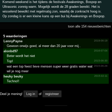
Komend weekend is het tijdens de festivals Awakenings, Bospop en
Ultrasonic zonnig warm. Mogelijk wordt de 28 graden bereikt. Het is
wisselend bewolkt met regelmatig zon, waarbij de zonkracht hoog is.
Op zondag is er een kleine kans op een bui bij Awakenings en Bospop.
toon alle 154 nieuwsberichten
5 waarderingen
LennyPayne
2019-06-19
Gewoon onwijs goed, al meer dan 20 jaar voor mij..
alonbd97
2016-07-04
Beter wordt het niet
Top!
2015-06-30
wat een top feest lieve mensen super weer gratis water wat
2015-06-28
wil je nog meer
heuky beuky
2015-02-11
Techno!!
Deel je mening!
Log in
of
registreer