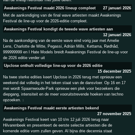
Awakenings Festival maakt 2026 lineup compleet
27 januari 2026
Met de aankondiging van de final wave artiesten maakt Awakenings
Festival de line-up voor de 2026-editie compleet.
Awakenings Festival kondigt de tweede wave artiesten aan
12 januari 2026
Na de aankondiging van de eerste wave eind vorig jaar met Amelie
Lens, Charlotte de Witte, Pegassi, Adrián Mills, Kettama, Rødhåd,
999999999 en I Hate Models breidt Awakenings Festival de line-up voor
de 2026 editie verder uit
Upclose onthult volledige line-up voor de 2026 editie
15 december 2025
Na twee sterke edities keert Upclose in 2026 terug met opnieuw een
weekend dat volledig in het teken staat van de dansvloer. Op 16 en 17
mei wordt Spaarnwoude-Park opnieuw een plek voor bezoekers die
diepgang, intensiteit en de meer vooruitstrevende hoeken van techno
opzoeken.
1
Awakenings Festival maakt eerste artiesten bekend
27 november 2025
Awakenings Festival keert van 10 t/m 12 juli 2026 terug naar
Hilvarenbeek en presenteert de eerste selectie artiesten die de
komende editie vorm zullen geven. Al bijna drie decennia staat