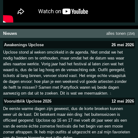
Nieuws
alles tonen
(154)
Awakenings Upclose
26 mei 2026
Upclose stond al weken omcirkeld in de agenda. Niet omdat we het
nodig hadden om te onthouden, maar omdat het de datum was waar
alles naartoe werkte. Vorig jaar had het festival al laten zien wat het
waard is, dus de lat lag hoog en de verwachting ook. Outfit geregeld,
tickets al lang binnen, vervoer stond vast. Het enige echte vraagstuk
de dagen ervoor: hoe plan je een weekend vol goede artiesten zonder
de helft te missen? Samen met Partyflock waren wij beide dagen
aanwezig om dat uit te zoeken. Dit is wat we meemaakten.
1
Vooruitblik Upclose 2026
12 mei 2026
De eerste warme dagen zijn geweest, dus de korte broeken kunnen
weer uit de kast. Dit betekent maar één ding: het buitenseizoen is
officieel geopend. Upclose op 16 en 17 mei voelt dit jaar weer als een
van de eerste échte zomerse festivals die het begin van een mooie
zomer aftrappen. Ik heb mijn outfits al uitgezocht en zal mijn favorieten
van de lineup hieronder met jullie delen.