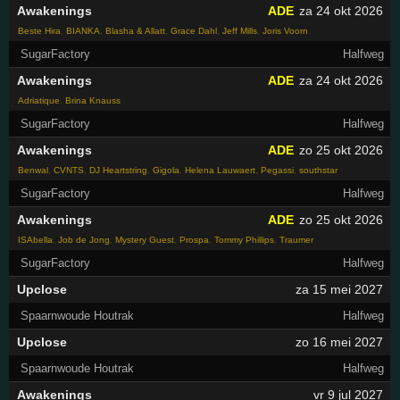
Awakenings
ADE
za 24 okt 2026
Beste Hira
,
BIANKA
,
Blasha & Allatt
,
Grace Dahl
,
Jeff Mills
,
Joris Voorn
SugarFactory
Halfweg
Awakenings
ADE
za 24 okt 2026
Adriatique
,
Brina Knauss
SugarFactory
Halfweg
Awakenings
ADE
zo 25 okt 2026
Benwal
,
CVNTS
,
DJ Heartstring
,
Gigola
,
Helena Lauwaert
,
Pegassi
,
southstar
SugarFactory
Halfweg
Awakenings
ADE
zo 25 okt 2026
ISAbella
,
Job de Jong
,
Mystery Guest
,
Prospa
,
Tommy Phillips
,
Traumer
SugarFactory
Halfweg
Upclose
za 15 mei 2027
Spaarnwoude Houtrak
Halfweg
Upclose
zo 16 mei 2027
Spaarnwoude Houtrak
Halfweg
Awakenings
vr 9 jul 2027