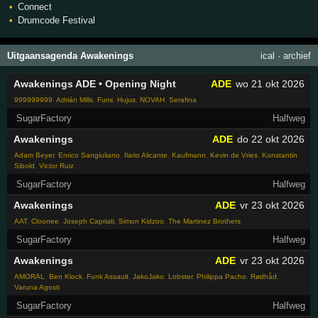
Connect
Drumcode Festival
Uitgaansagenda Awakenings
ical
·
archief
Awakenings ADE • Opening Night
ADE
wo 21 okt 2026
999999999
,
Adrián Mills
,
Fumi
,
Hujus
,
NOVAH
,
Serafina
SugarFactory
Halfweg
Awakenings
ADE
do 22 okt 2026
Adam Beyer
,
Enrico Sangiuliano
,
Ilario Alicante
,
Kaufmann
,
Kevin de Vries
,
Konstantin
Sibold
,
Victor Ruiz
SugarFactory
Halfweg
Awakenings
ADE
vr 23 okt 2026
AAT
,
Cloonee
,
Joseph Capriati
,
Simon Kidzoo
,
The Martinez Brothers
SugarFactory
Halfweg
Awakenings
ADE
vr 23 okt 2026
AMORAL
,
Ben Klock
,
Funk Assault
,
JakoJako
,
Lobster
,
Philippa Pacho
,
Rødhåd
,
Varuna Agosti
SugarFactory
Halfweg