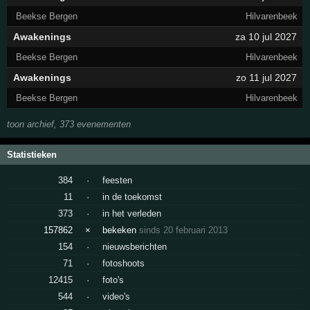
Beekse Bergen
Hilvarenbeek
Awakenings
za 10 jul 2027
Beekse Bergen
Hilvarenbeek
Awakenings
zo 11 jul 2027
Beekse Bergen
Hilvarenbeek
toon archief, 373 evenementen
Statistieken
384
·
feesten
11
·
in de toekomst
373
·
in het verleden
157862
×
bekeken
sinds 20 februari 2013
154
·
nieuwsberichten
71
·
fotoshoots
12415
·
foto's
544
·
video's