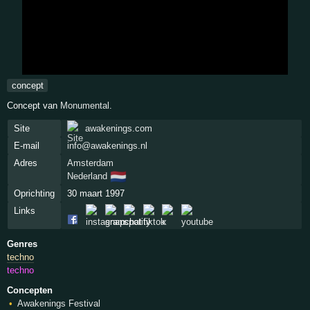
concept
Concept van
Monumental
.
Site
awakenings.com
E-mail
info@awakenings.nl
Adres
Amsterdam
🇳🇱
Nederland
Oprichting
30 maart 1997
Links
Genres
techno
techno
Concepten
Awakenings Festival