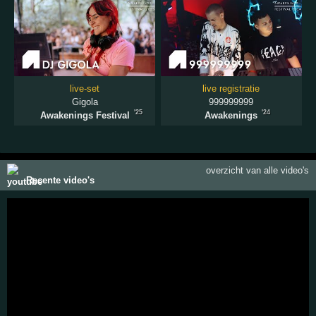
live-set
live registratie
Gigola
999999999
'25
'24
Awakenings Festival
Awakenings
overzicht van alle video's
Recente video's