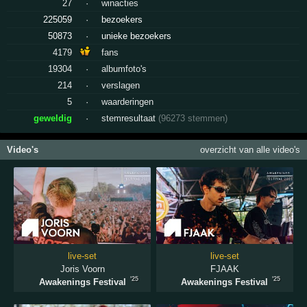
27
·
winacties
225059
·
bezoekers
50873
·
unieke bezoekers
4179
fans
19304
·
albumfoto's
214
·
verslagen
5
·
waarderingen
geweldig
·
stemresultaat
(96273 stemmen)
Video's
overzicht van alle video's
live-set
live-set
Joris Voorn
FJAAK
'25
'25
Awakenings Festival
Awakenings Festival