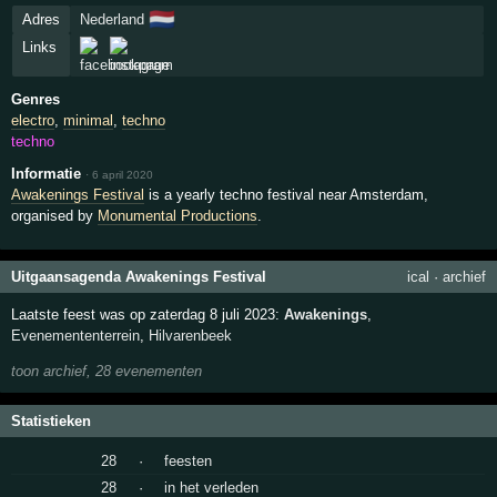
🇳🇱
Adres
Nederland
Links
Genres
electro
,
minimal
,
techno
techno
Informatie
·
6 april 2020
Awakenings Festival
is a yearly techno festival near Amsterdam,
organised by
Monumental Productions
.
Uitgaansagenda Awakenings Festival
ical
·
archief
Laatste feest was op zaterdag 8 juli 2023:
Awakenings
,
Evenemententerrein
,
Hilvarenbeek
toon archief, 28 evenementen
Statistieken
28
·
feesten
28
·
in het verleden