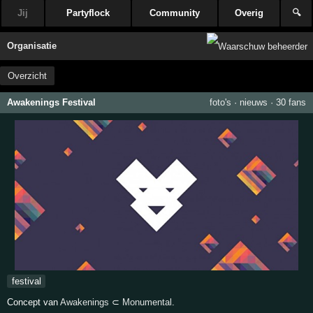
Jij
Partyflock
Community
Overig
🔍
Organisatie
Overzicht
Awakenings Festival
foto's
·
nieuws
·
30 fans
festival
Concept van
Awakenings
⊂
Monumental
.