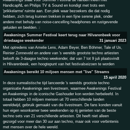
HandicapNL en Philips TV & Sound en kondigt met trots een
'prikkelarme' ruimte aan. Een plek waar bezoekers die dat nodig
hebben, zich terug kunnen trekken in een fijne serene plek, onder
andere met behulp van noise-cancelling headphones en rustgevende
geluiden en beelden.
2
Awakenings Summer Festival keert terug naar Hilvarenbeek voor
driedaagse weekender
31 januari 2023
Met optredens van Amelie Lens, Adam Beyer, Ben Böhmer, Tale of Us,
Reinier Zonneveld en andere van 's werelds grootste techno artiesten
belooft de 3-daagse techno weekender, dat van 7 tot 9 juli plaatsvindt
in Hilvarenbeek, een hoogtepunt van het festivalseizoen te worden
Awakenings bereikt 10 miljoen mensen met ''live'' Streams
15 april 2020
In deze surrealistische tijd lanceerde 's werelds grootste techno
organisatie Awakenings een livestream, waarmee Awakenings Festival
en Awakenings in de iconische Gashouder kon worden herbeleefd. In
totaal hebben 10 miljoen mensen uit 70 verschillende landen
wereldwijd, gebruik gemaakt van die livestream. De fans konden vanuit
hun eigen woonkamer twee weekenden op rij genieten van de beste
techno sets van 21 verschillende artiesten. Dit heeft niet alleen
gezorgd voor meer dan 30 uur aan techno, maar ook voor verbintenis
met mensen over de hele wereld.