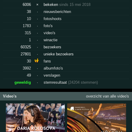
6006
×
bekeken
sinds 15 mei 2018
38
·
nieuwsberichten
10
·
fotoshoots
1783
·
foto's
315
·
video's
1
·
winactie
60325
·
bezoekers
27801
·
unieke bezoekers
30
fans
3992
·
albumfoto's
49
·
verslagen
geweldig
·
stemresultaat
(24204 stemmen)
Video's
overzicht van alle video's