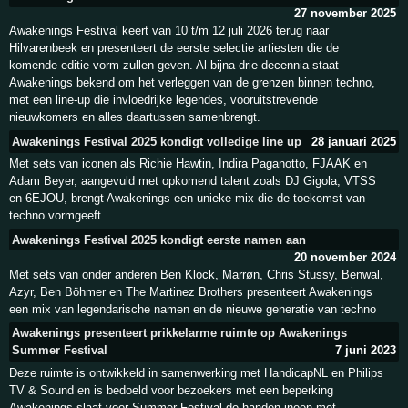
27 november 2025
Awakenings Festival keert van 10 t/m 12 juli 2026 terug naar
Hilvarenbeek en presenteert de eerste selectie artiesten die de
komende editie vorm zullen geven. Al bijna drie decennia staat
Awakenings bekend om het verleggen van de grenzen binnen techno,
met een line-up die invloedrijke legendes, vooruitstrevende
nieuwkomers en alles daartussen samenbrengt.
Awakenings Festival 2025 kondigt volledige line up
28 januari 2025
Met sets van iconen als Richie Hawtin, Indira Paganotto, FJAAK en
Adam Beyer, aangevuld met opkomend talent zoals DJ Gigola, VTSS
en 6EJOU, brengt Awakenings een unieke mix die de toekomst van
techno vormgeeft
Awakenings Festival 2025 kondigt eerste namen aan
20 november 2024
Met sets van onder anderen Ben Klock, Marrøn, Chris Stussy, Benwal,
Azyr, Ben Böhmer en The Martinez Brothers presenteert Awakenings
een mix van legendarische namen en de nieuwe generatie van techno
Awakenings presenteert prikkelarme ruimte op Awakenings
Summer Festival
7 juni 2023
Deze ruimte is ontwikkeld in samenwerking met HandicapNL en Philips
TV & Sound en is bedoeld voor bezoekers met een beperking
Awakenings slaat voor Summer Festival de handen ineen met