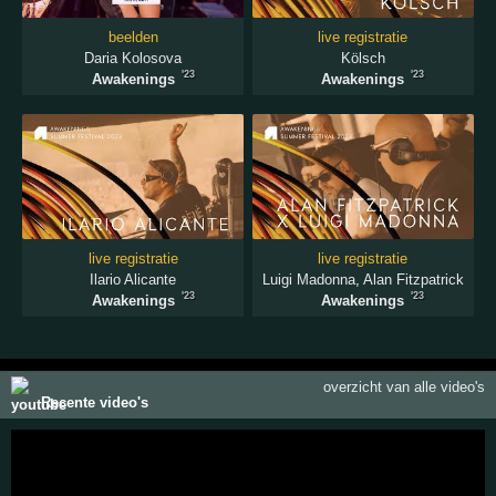
beelden
live registratie
Daria Kolosova
Kölsch
'23
'23
Awakenings
Awakenings
live registratie
live registratie
Ilario Alicante
Luigi Madonna
,
Alan Fitzpatrick
'23
'23
Awakenings
Awakenings
overzicht van alle video's
Recente video's