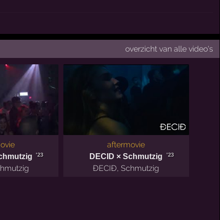
overzicht van alle video's
ovie
aftermovie
'23
'23
chmutzig
DECID × Schmutzig
hmutzig
ĐECIĐ
,
Schmutzig