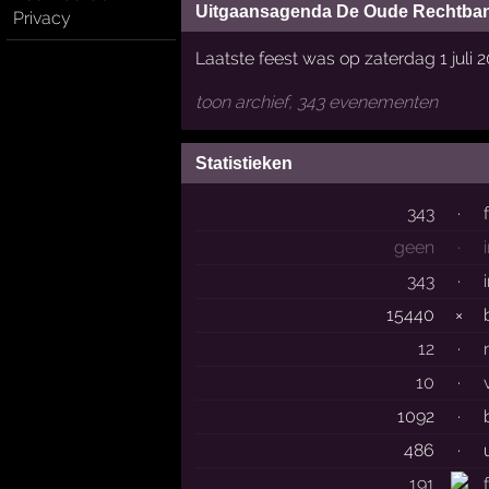
Uitgaansagenda De Oude Rechtba
Privacy
Laatste feest was op zaterdag 1 juli 
toon archief, 343 evenementen
Statistieken
343
·
geen
·
343
·
15440
×
12
·
10
·
1092
·
486
·
191