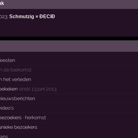
nk
2023:
Schmutzig × ĐECIĐ
feesten
in de toekomst
in het verleden
bekeken
sinds 13 juni 2013
nieuwsberichten
video's
bezoekers ·
herkomst
unieke bezoekers
fans