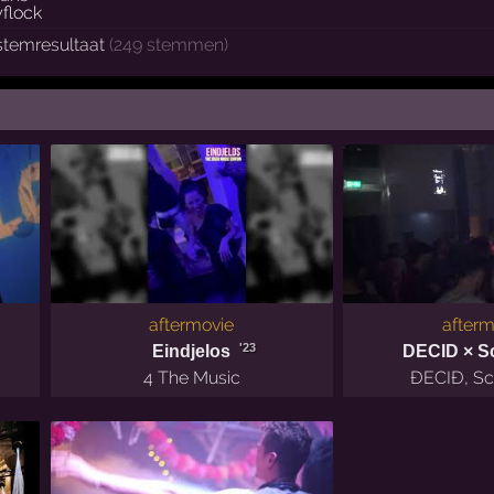
stemresultaat
(249 stemmen)
aftermovie
afterm
'23
Eindjelos
DECID × S
4 The Music
ĐECIĐ
,
Sc