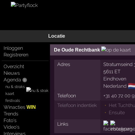
Locatie
Inloggen
De Oude Rechtbank
Registreren
Adres
Stratumseind 
Overzicht
5611 ET
Nieuws
Eindhoven
Agenda
🇳
Nederland
nu & straks
kaart
Telefoon
+31 40 72 00 
festivals
Telefoon indentiek
Het Tuchthu
Winacties
WIN
Ensuite
Trends
Foto's
Links
Video's
Interviews