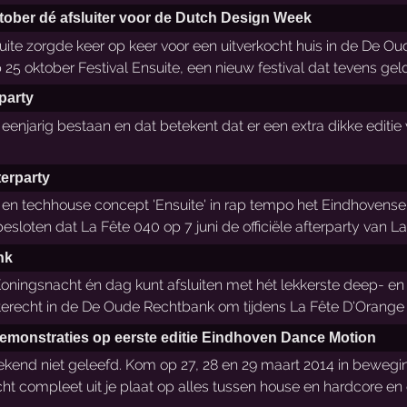
tober dé afsluiter voor de Dutch Design Week
te zorgde keer op keer voor een uitverkocht huis in de De O
5 oktober Festival Ensuite, een nieuw festival dat tevens geld
rparty
eenjarig bestaan en dat betekent dat er een extra dikke editie
terparty
en techhouse concept 'Ensuite' in rap tempo het Eindhovense 
besloten dat La Fête 040 op 7 juni de officiële afterparty van 
nk
 Koningsnacht én dag kunt afsluiten met hét lekkerste deep- en
terecht in de De Oude Rechtbank om tijdens La Fête D'Orange 
monstraties op eerste editie Eindhoven Dance Motion
kend niet geleefd. Kom op 27, 28 en 29 maart 2014 in bewegi
acht compleet uit je plaat op alles tussen house en hardcore e