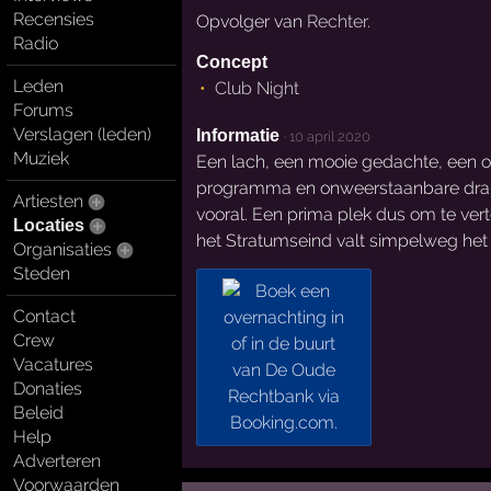
Recensies
Opvolger van
Rechter
.
Radio
Concept
Leden
Club Night
Forums
Verslagen (leden)
Informatie
·
10 april 2020
Muziek
Een lach, een mooie gedachte, een on
programma en onweerstaanbare dranken
Artiesten
vooral. Een prima plek dus om te ve
Locaties
het Stratumseind valt simpelweg het
Organisaties
Steden
Contact
Crew
Vacatures
Donaties
Beleid
Help
Adverteren
Voorwaarden