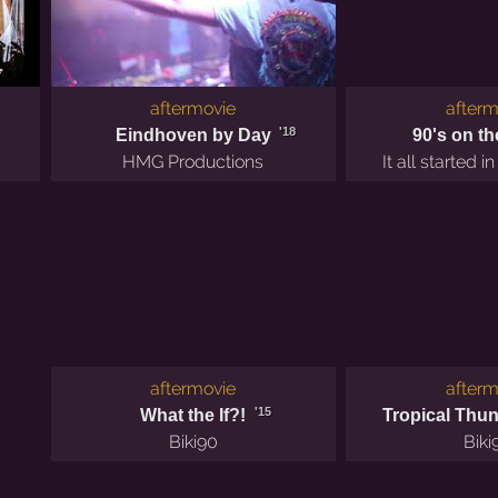
aftermovie
afterm
'18
Eindhoven by Day
90's on t
HMG Productions
It all started i
aftermovie
afterm
'15
What the If?!
Tropical Thu
Biki90
Biki