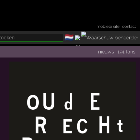
mobiele site
·
contact
🇳🇱
­
nieuws
·
191 fans