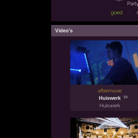
goed
·
Video's
aftermovie
'23
Huiswerk
Huiswerk