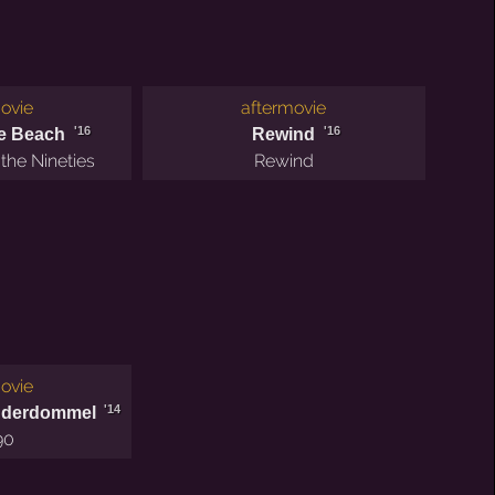
ovie
aftermovie
'16
'16
he Beach
Rewind
n the Nineties
Rewind
ovie
'14
nderdommel
90