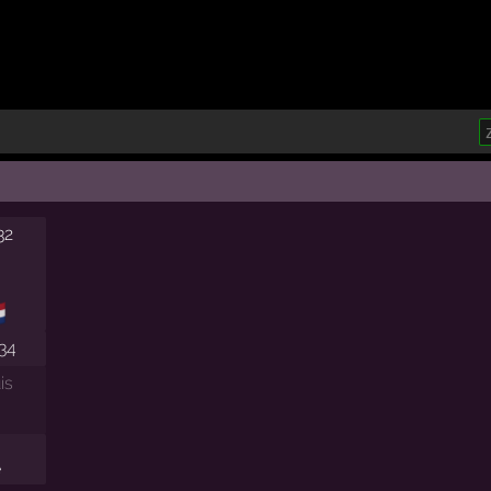
32

934
is