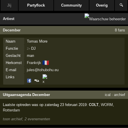
Jij
Partyflock
Community
Overig
🔍
Artiest
December
8 fans
Naam
Tomas More
Functie
DJ
2×
Geslacht
man
🇫🇷
Herkomst
Frankrijk
E-mail
jules@tohubohu.eu
Links
Uitgaansagenda December
ical
·
archief
Laatste optreden was op zaterdag 23 februari 2019:
COLT
,
WORM
,
Rotterdam
toon archief, 2 evenementen