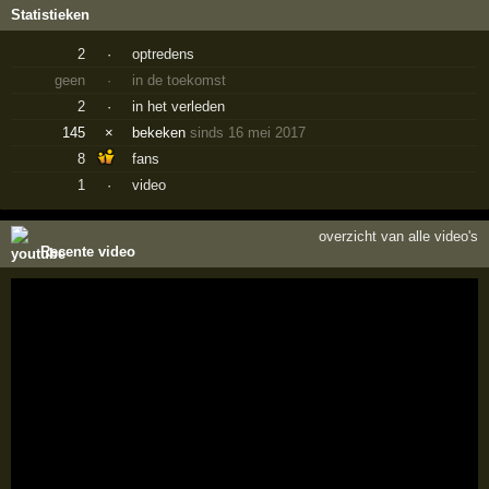
Statistieken
2
·
optredens
geen
·
in de toekomst
2
·
in het verleden
145
×
bekeken
sinds 16 mei 2017
8
fans
1
·
video
overzicht van alle video's
Recente video