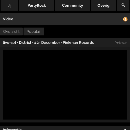
Jij
Partyflock
Community
Overig
🔍
Video
Overzicht
Populair
live-set
· District · #2 ·
December
·
Pinkman Records
Pinkman
Informatie …
▼