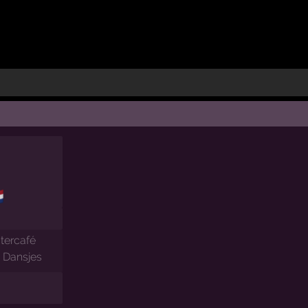

7
tercafé
le Dansjes