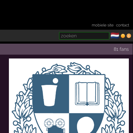
mobiele site
·
contact
🇳🇱
­
81 fans