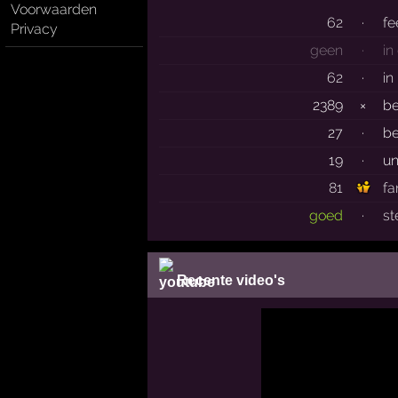
Voorwaarden
62
·
fe
Privacy
geen
·
in
62
·
in
2389
×
b
27
·
be
19
·
un
81
fa
goed
·
st
Recente video's