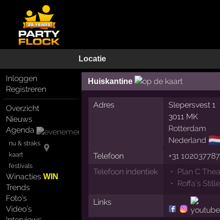
Locatie
Inloggen
Huiskantine
Registreren
Adres
Slepersvest 1
Overzicht
3011 MK
Nieuws
Rotterdam
Agenda
🇳
Nederland
nu & straks
kaart
Telefoon
+31 10203778
festivals
Telefoon indentiek
Plan C Thea
Winacties
WIN
Roffa's Stil
Trends
Foto's
Links
Video's
Interviews