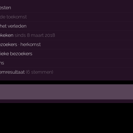
esten
 de toekomst
 het verleden
ekeken
sinds 8 maart 2018
zoekers ·
herkomst
ieke bezoekers
ns
emresultaat
(6 stemmen)