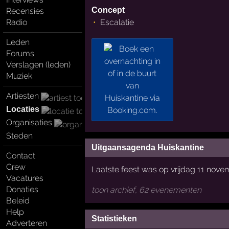
Concept
Recensies
Escalatie
Radio
Leden
Forums
Verslagen (leden)
Muziek
Artiesten
Locaties
Organisaties
Steden
Uitgaansagenda Huiskantine
Contact
Crew
Laatste feest was op vrijdag 11 nov
Vacatures
Donaties
toon archief, 62 evenementen
Beleid
Help
Statistieken
Adverteren