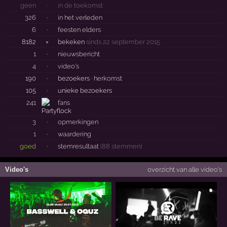
geen
·
in de toekomst
326
·
in het verleden
6
·
feesten elders
8182
×
bekeken
sinds 22 september 2015
1
·
nieuwsbericht
4
·
video's
190
·
bezoekers ·
herkomst
105
·
unieke bezoekers
241
fans
3
·
opmerkingen
1
·
waardering
goed
·
stemresultaat
(88 stemmen)
Video's
overzicht van alle video's