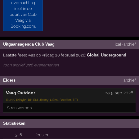
Uitgaansagenda Club Vaag
ical
·
archief
Laatste feest was op vrijdag 20 februari 2026:
Global Underground
toon archief, 326 evenementen
Elders
archief
Vaag Outdoor
za 5 sep 2026
BLNK
,
BØĘRY
,
BP-EM
,
Jipsey
,
LIEKS
,
Raxeller
,
TITI
Strantwerpen
Statistieken
326
·
feesten