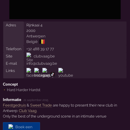
Adres
Rijnkaai 4
2000
Antwerpen
🇧🇪
België
Telefoon
+32 488 39 17 77
Site
clubvaag.be
E-mail
info@clubvaag.be
Links
Concept
Hard Harder Hardst
Informatie
·
21 september 2015
Feestgedruis
&
Sweet Trade
are happy to present their new club in
Antwerp:
Club Vaag
.
Only the best of the underground scene in an intimate venue