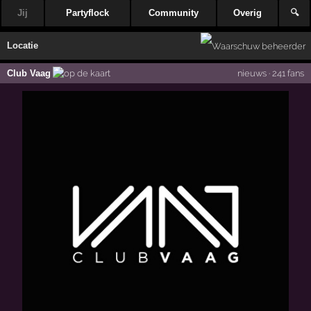
Jij
Partyflock
Community
Overig
🔍
Locatie
Club Vaag
nieuws
·
241 fans