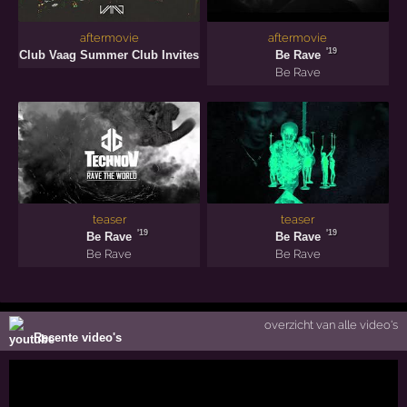
aftermovie
aftermovie
'22
'19
Club Vaag Summer Club Invites
Be Rave
Be Rave
teaser
teaser
'19
'19
Be Rave
Be Rave
Be Rave
Be Rave
overzicht van alle video's
Recente video's