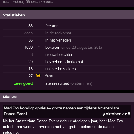
toon archief, 36 evenementen
Statistieken
36
·
feesten
geen
·
in de toekomst
36
·
in het verleden
4030
×
bekeken
sinds 23 augustus 2017
3
·
nieuwsberichten
29
·
bezoekers ·
herkomst
18
·
unieke bezoekers
27
fans
zeer goed
·
stemresultaat
(6 stemmen)
Nieuws
Mad Fox kondigt opnieuw grote namen aan tijdens Amsterdam
Dance Event
9 oktober 2018
Na het Amsterdam Dance Event debuut afgelopen jaar, host Mad Fox
ook dit jaar weer vijf avonden met vijf grote spelers uit de dance
industrie.