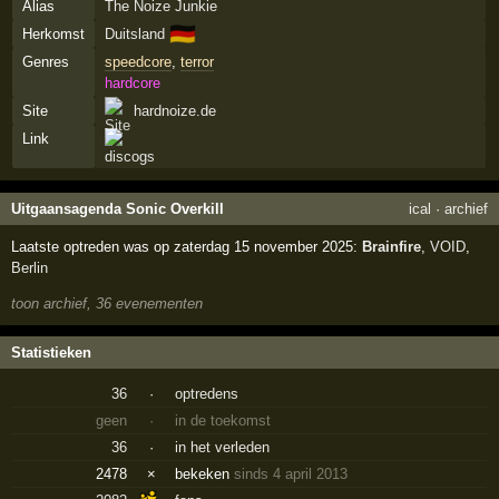
Alias
The Noize Junkie
🇩🇪
Herkomst
Duitsland
Genres
speedcore
,
terror
hardcore
Site
hardnoize.de
Link
Uitgaansagenda Sonic Overkill
ical
·
archief
Laatste optreden was op zaterdag 15 november 2025:
Brainfire
,
VOID
,
Berlin
toon archief, 36 evenementen
Statistieken
36
·
optredens
geen
·
in de toekomst
36
·
in het verleden
2478
×
bekeken
sinds 4 april 2013