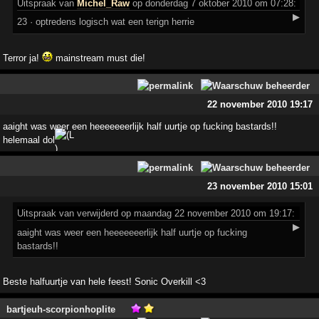
Uitspraak
van
Michel_Raw
op donderdag 7 oktober 2010 om 07:28:
▶
23 · optredens logisch wat een terign herrie
Terror ja!
mainstream must die!
22 november 2010 19:17
aaight was weer een heeeeeeerlijk half uurtje op fucking bastards!!
helemaal dol
23 november 2010 15:01
Uitspraak
van verwijderd op maandag 22 november 2010 om 19:17:
▶
aaight was weer een heeeeeeerlijk half uurtje op fucking
bastards!!
Beste halfuurtje van hele feest! Sonic Overkill <3
bartjeuh-scorpionhoplite