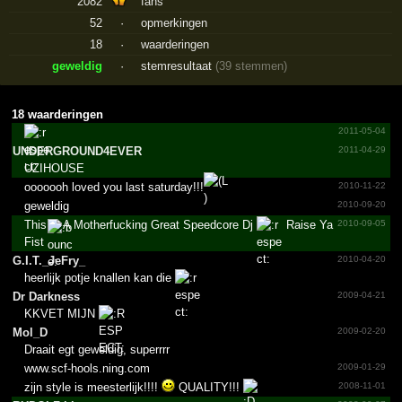
2082
fans
52
·
opmerkingen
18
·
waarderingen
geweldig
·
stemresultaat
(39 stemmen)
18 waarderingen
2011-05-04
UNDERG­ROUND4­EVER
2011-04-29
UZIHOUSE
ooooooh loved you last saturday!!!
2010-11-22
geweldig
2010-09-20
This Is A Motherfucking Great Speedcore Dj
Raise Ya
2010-09-05
Fist
G.­I.­T._­JeFry_­
2010-04-20
heerlijk potje knallen kan die
Dr Darkness
2009-04-21
KKVET MIJN
Mol_D
2009-02-20
Draait egt geweldig, superrrr
www.scf-hools.ning.com
2009-01-29
zijn style is meesterlijk!!!!
QUALITY!!!
2008-11-01