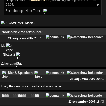
Uitspraak
van
Raimundus (UFE)
op vrijdag 10 augustus 2007 om
09:37:
▶
6 oktober op I Hate Trance
CKER AANWEZIG
:bounce:B 2 the art:bounce:
21 augustus 2007 21:01
Idd
TNI zaal 2
Zeker aanwezig
Bier & Speedcore
23 augustus 2007 20:41
finaly the great sonic overkill in holland again
íìíìíìíìíìíìíìíìíìíiìíìíìíìíìíìíìíìíìíì
11 september 2007 18:43