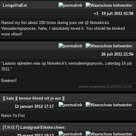
LongaViaEst
+1
19 juli 2011 01:58
Raised my fist about 100 times during your set @ Noisekicks
Verouderingsproces, haha, I absolutely loved it. You should be booked
more often!!
26 juli 2011 21:56
"Laatste optreden was op Noisekick's verouderingsproces, zaterdag 16 juli
2011."
Boeken!!
laatste aanpassing
26 juli 2011 21:56
][ kale ][ terreur bloed uit je eur ][
12 januari 2012 17:17
Raise Ya Fist
[T.H.O.T] Landgraaf-Eikske:cheer:
29 maart 2012 19:13