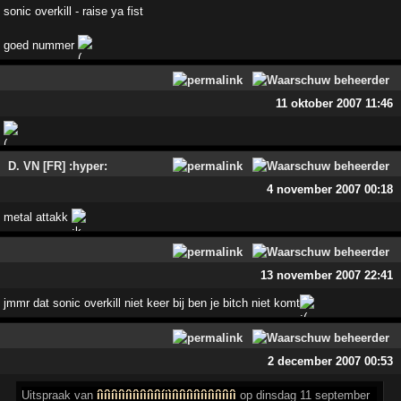
sonic overkill - raise ya fist
goed nummer
11 oktober 2007 11:46
D. VN [FR] :hyper:
4 november 2007 00:18
metal attakk
13 november 2007 22:41
jmmr dat sonic overkill niet keer bij ben je bitch niet komt
2 december 2007 00:53
Uitspraak
van
íìíìíìíìíìíìíìíìíìíiìíìíìíìíìíìíìíìíìíì
op dinsdag 11 september