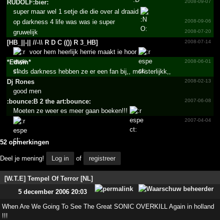
RUDOLF:bier:
2008-09-07
super maar wel 1 setje die die over al draaid
op darkness 4 life was was ie super
2008-09-06
gruwelijk
2008-07-20
[HB_­||-|| //­-\\ R D C (()) R 3_­HB]
2008-07-14
voor hem heerlijk herrie maakt ie hoor
*Edwin*
2008-06-01
sinds darkness hebben ze er een fan bij,, monsterlijkk,,
Dj Rones
2008-02-13
good men
:bounce:B 2 the art:bounce:
2007-06-08
Moeten ze weer es meer gaan boeken!!!
2007-04-04
52 opmerkingen
Deel je mening!
Log in
of
registreer
[W.T.E] Tempel Of Terror [NL]
5 december 2006 20:03
When Are We Going To See The Great SONIC OVERKILL Again in holland
!!!