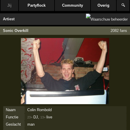
Jij
Partyflock
Community
Overig
🔍
Artiest
Sonic Overkill
2082 fans
Naam
Colin Rombold
Functie
DJ,
live
23×
13×
Geslacht
man