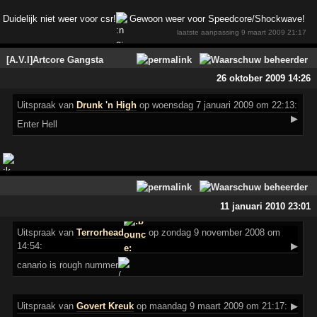
Duidelijk niet weer voor csr!
Gewoon weer voor Speedcore/Shockwave!
laatste aanpassing
9 maart 2009 21:17
[A.V.I]Artcore Gangsta
26 oktober 2009 14:26
Uitspraak
van
Drunk 'n High
op woensdag 7 januari 2009 om 22:13:
▶
Enter Hell
11 januari 2010 23:01
Uitspraak
van
Terrorhead
op zondag 9 november 2008 om
14:54:
▶
canario is rough nummer
Uitspraak
van
Govert Kreuk
op maandag 9 maart 2009 om 21:17:
▶