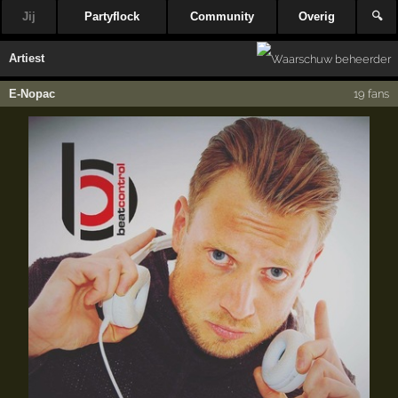
Jij
Partyflock
Community
Overig
🔍
Artiest
E-Nopac
19 fans