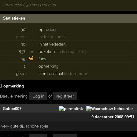
toon archief, 30 evenementen
Statistieken
30
·
optredens
geen
·
in de toekomst
30
·
in het verleden
837
×
bekeken
sinds 11 april 2013
19
fans
1
·
opmerking
geen
stemresultaat
(2 stemmen)
1 opmerking
Deel je mening!
Log in
of
registreer
Gabba007
9 december 2008 09:51
very gute dj... schöne style