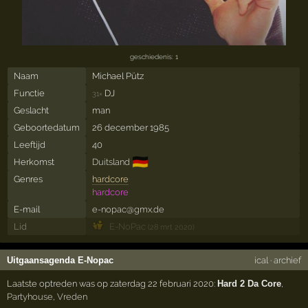
geschiedenis: 1
Naam
Michael Pütz
Functie
DJ
31×
Geslacht
man
Geboortedatum
26 december 1985
Leeftijd
40
🇩🇪
Herkomst
Duitsland
Genres
hardcore
hardcore
E-mail
e-nopac@gmx.de
Lid
E-NoPac
(28 mrt 2020)
Uitgaansagenda E-Nopac
ical
·
archief
Laatste optreden was op zaterdag 22 februari 2020:
Hard 2 Da Core
,
Partyhouse
,
Vreden