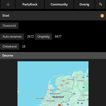
Jij
Partyflock
Community
Overig
🔍
Stad
Overzicht
Auto-renames
· 2672
Ongeldig
· 8477
Onbekend
· 18
Deurne