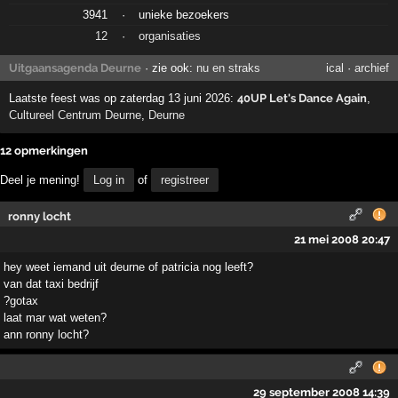
3941
·
unieke bezoekers
12
·
organisaties
Uitgaansagenda Deurne
· zie ook:
nu en straks
ical
·
archief
Laatste feest was op zaterdag 13 juni 2026:
40UP Let's Dance Again
,
Cultureel Centrum Deurne
,
Deurne
12 opmerkingen
Deel je mening!
Log in
of
registreer
ronny locht
21 mei 2008 20:47
hey weet iemand uit deurne of patricia nog leeft?
van dat taxi bedrijf
?gotax
laat mar wat weten?
ann ronny locht?
29 september 2008 14:39