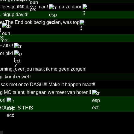
en feestje met deze man!
ga zo door
. bigup david!
et The End ook bezig gezien, was top
!
S!
EZIG!!
or pik!
coming, over jou maak ik me geen zorgen!
p, komt er wel !
 sas met onze DASH!!! Make it happen maat!!
 MC talent, hier gaan we meer van horen!!
or!
HOUSE IS THIS