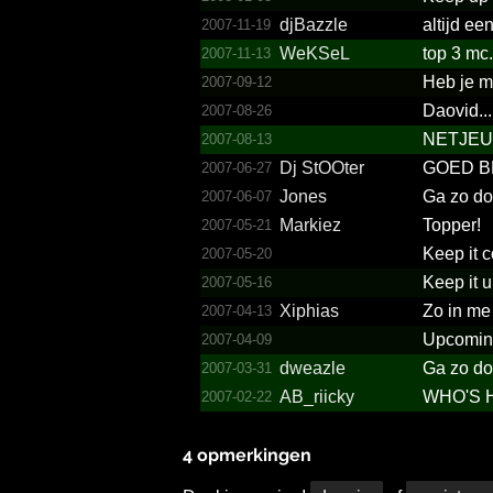
djBazzle
altijd e
2007-11-19
WeKSeL
top 3 mc.
2007-11-13
Heb je m
2007-09-12
Daovid...
2007-08-26
NETJEU
2007-08-13
Dj StOOter
GOED B
2007-06-27
Jones
Ga zo do
2007-06-07
Markiez
Topper!
2007-05-21
Keep it 
2007-05-20
Keep it u
2007-05-16
Xiphias
Zo in me
2007-04-13
Upcoming
2007-04-09
dweazle
Ga zo do
2007-03-31
AB_riicky
WHO'S 
2007-02-22
4 opmerkingen