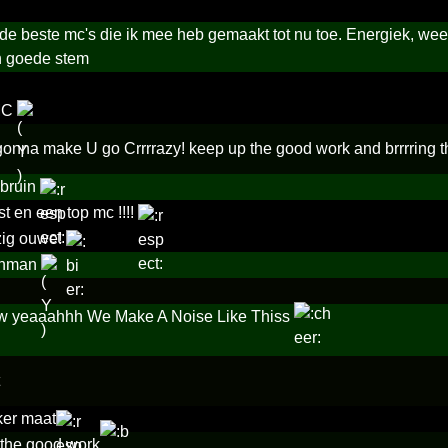
e beste mc's die ik mee heb gemaakt tot nu toe. Energiek, weet w
n goede stem
MC
gonna make U go Crrrrazy! keep up the good work and brrrring 
bruin
t en een top mc !!!!
zig ouwe!
onman
yeaaahhh We Make A Noise Like Thiss
ker maat
the good work