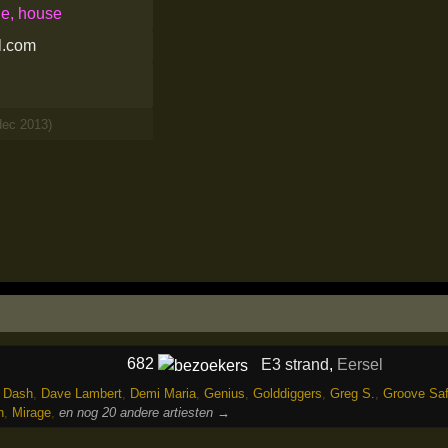
le, house
l.com
dec 2013)
682
E3 strand
,
Eersel
,
Dash
,
Dave Lambert
,
Demi Maria
,
Genius
,
Golddiggers
,
Greg S.
,
Groove Saf
n
,
Mirage
,
en nog 20 andere artiesten →