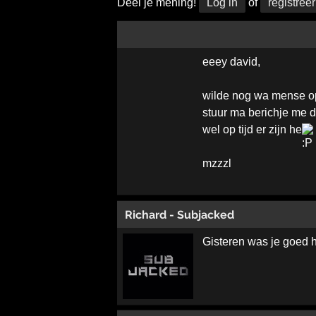
Deel je mening!
Log in
of
registreer
eeey david,
wilde nog wa mense op 
stuur ma berichje me 
wel op tijd er zijn he
mzzzl
Richard - Subjacked
Gisteren was je goed 