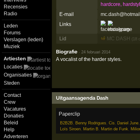
hardcore, hardsty
Recensies
Radio
E-mail
mc.dash@hotmai
Links
Leden
Forums
Lid
MC DASH
(18 
Verslagen (leden)
Muziek
Biografie
·
24 februari 2014
Artiesten
A vocalist of the harder styles.
Locaties
Organisaties
Steden
Contact
Uitgaansagenda Dash
Crew
Vacatures
Paperclip
Donaties
Beleid
B2B2B
,
Benny Rodrigues
,
Cis
,
Daniel June
Loïs Siroen
,
Martin B
,
Martin de Funk
,
Milio
Help
Adverteren