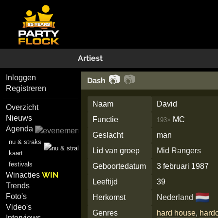
Artiest
📷
📷
Inloggen
Dash
Registreren
Naam
David
Overzicht
Nieuws
Functie
MC
193×
Agenda
Geslacht
man
nu & straks
Lid van groep
Mid Rangers
kaart
festivals
Geboortedatum
3 februari 1987
WIN
Winacties
Leeftijd
39
Trends
🇳🇱
Foto's
Herkomst
Nederland
Video's
Genres
hard house
,
hard
Interviews