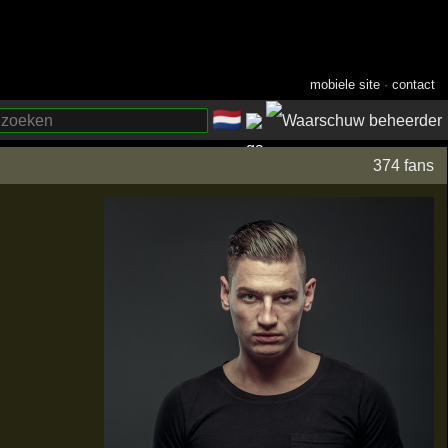
mobiele site
·
contact
🇳🇱
­
374 fans