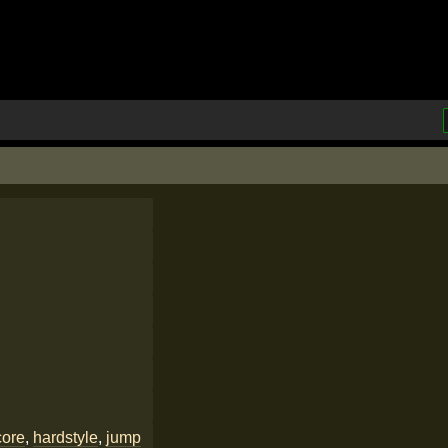
core
,
hardstyle
,
jump