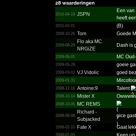
28 waarderingen
Een van d
JSPN
2016-04-18
heeft ee
(B)
2015-02-01
Tom
Goede 
2009-10-26
Flo aka MC
Dash is 
2009-08-29
NRGiZE
MC Oud-
2009-06-01
goeie gas
2009-05-29
VJ Vidolic
goed be
2009-03-02
Mircofo
2009-01-31
Antoine:9
Talent
2008-12-16
Mister X
Owwwww 
2008-10-14
MC REMS
2008-10-06
Richard -
nice gast
2008-06-08
Subjacked
Fate X
Gaat lek
2008-02-15
Keep up 
2008-01-05