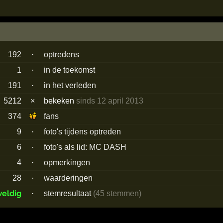
192
·
optredens
1
·
in de toekomst
191
·
in het verleden
5212
×
bekeken
sinds 12 april 2013
374
fans
9
·
foto's tijdens optreden
6
·
foto's als lid: MC DASH
4
·
opmerkingen
28
·
waarderingen
eldig
·
stemresultaat
(45 stemmen)