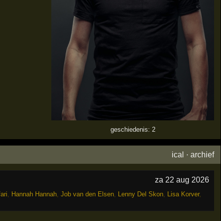
geschiedenis: 2
ical
·
archief
za 22 aug 2026
ari
,
Hannah Hannah
,
Job van den Elsen
,
Lenny Del Skon
,
Lisa Korver
,