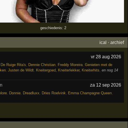
geschiedenis: 2
ical
·
archief
vr 28 aug 2026
,
De Ruige Rita's
,
Dennie Christian
,
Freddy Moreira
,
Genieten met de
rken
,
Justen de Wildt
,
Kneitergoed, Kneiterlekker, Kneiterhits
,
en nog 14
m
za 12 sep 2026
lore
,
Donnie
,
Dreadluxx
,
Dries Roelvink
,
Emma Champagne Queen
,