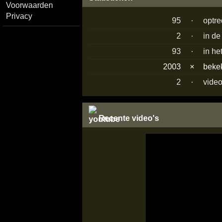
Voorwaarden
Privacy
95
·
optr
2
·
in de
93
·
in he
2003
×
beke
2
·
video
Recente video's