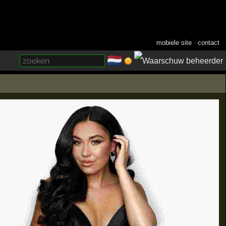
mobiele site
·
contact
🇳🇱
­