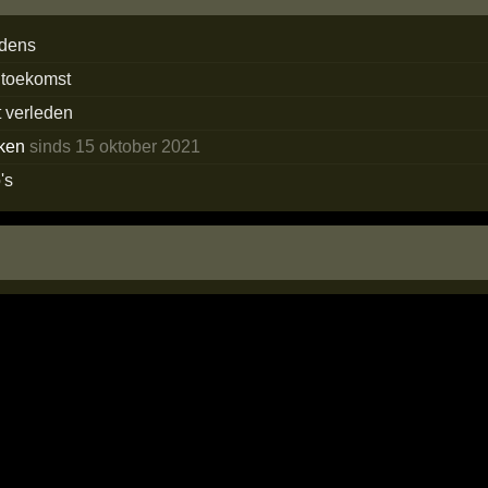
edens
 toekomst
t verleden
ken
sinds 15 oktober 2021
's