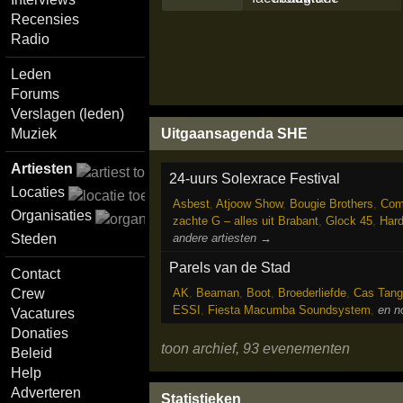
Recensies
Radio
Leden
Forums
Verslagen (leden)
Uitgaansagenda SHE
Muziek
Artiesten
24-uurs Solexrace Festival
Locaties
Asbest
,
Atjoow Show
,
Bougie Brothers
,
Com
Organisaties
zachte G – alles uit Brabant
,
Glock 45
,
Hard
andere artiesten →
Steden
Parels van de Stad
Contact
AK
,
Beaman
,
Boot
,
Broederliefde
,
Cas Tang
Crew
ESSI
,
Fiesta Macumba Soundsystem
,
en n
Vacatures
Donaties
toon archief, 93 evenementen
Beleid
Help
Adverteren
Statistieken