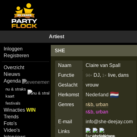
Artiest
Inloggen
SHE
Registreren
Naam
Claire van Spall
Overzicht
Nieuws
Functie
DJ,
live, dans
94×
1×
Agenda
Geslacht
vrouw
nu & straks
🇳🇱
Herkomst
Nederland
kaart
festivals
Genres
r&b
,
urban
Winacties
WIN
r&b, urban
Trends
E-mail
info@she-deejay.com
Foto's
Video's
Links
Interviews