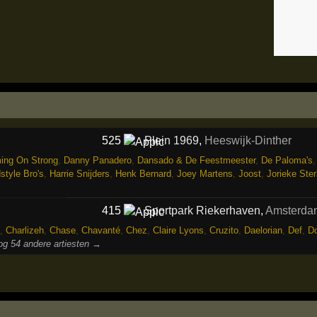
525
Plein 1969
,
Heeswijk-Dinther
ing On Strong
,
Danny Panadero
,
Dansado & De Feestmeester
,
De Paloma's
style Bro's
,
Harrie Snijders
,
Henk Bernard
,
Joey Martens
,
Joost
,
Jorieke Ste
415
Sportpark Riekerhaven
,
Amsterda
,
Charlizeh
,
Chase
,
Chavanté
,
Chez
,
Claire Lyons
,
Cruzito
,
Daelorian
,
Def
,
Do
og 54 andere artiesten →