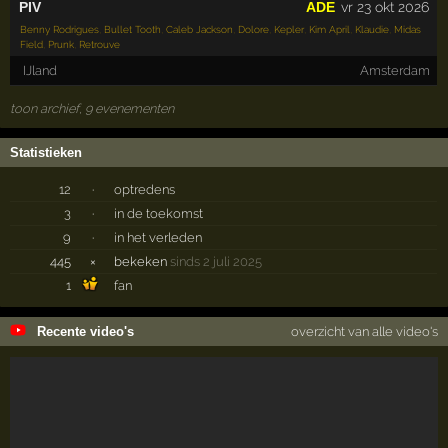
PIV
ADE
vr 23 okt 2026
Benny Rodrigues
,
Bullet Tooth
,
Caleb Jackson
,
Dolore
,
Kepler
,
Kim April
,
Klaudie
,
Midas
Field
,
Prunk
,
Retrouve
IJland
Amsterdam
toon archief, 9 evenementen
Statistieken
12
·
optredens
3
·
in de toekomst
9
·
in het verleden
445
×
bekeken
sinds 2 juli 2025
1
fan
Recente video's
overzicht van alle video's