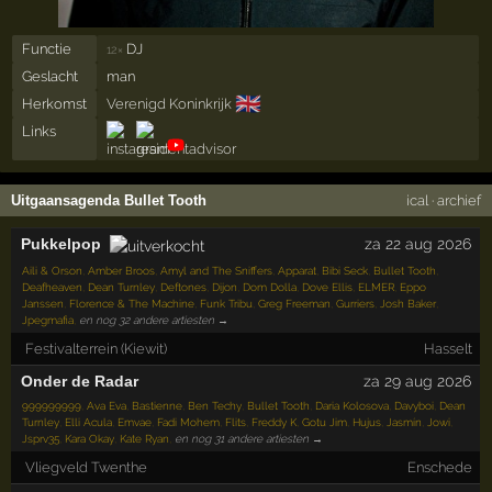
Functie
DJ
12×
Geslacht
man
🇬🇧
Herkomst
Verenigd Koninkrijk
Links
Uitgaansagenda Bullet Tooth
ical
·
archief
Pukkelpop
za 22 aug 2026
Aili & Orson
,
Amber Broos
,
Amyl and The Sniffers
,
Apparat
,
Bibi Seck
,
Bullet Tooth
,
Deafheaven
,
Dean Turnley
,
Deftones
,
Dijon
,
Dom Dolla
,
Dove Ellis
,
ELMER
,
Eppo
Janssen
,
Florence & The Machine
,
Funk Tribu
,
Greg Freeman
,
Gurriers
,
Josh Baker
,
Jpegmafia
,
en nog 32 andere artiesten →
Festivalterrein (Kiewit)
Hasselt
Onder de Radar
za 29 aug 2026
999999999
,
Ava Eva
,
Bastienne
,
Ben Techy
,
Bullet Tooth
,
Daria Kolosova
,
Davyboi
,
Dean
Turnley
,
Elli Acula
,
Emvae
,
Fadi Mohem
,
Flits
,
Freddy K
,
Gotu Jim
,
Hujus
,
Jasmín
,
Jowi
,
Jsprv35
,
Kara Okay
,
Kate Ryan
,
en nog 31 andere artiesten →
Vliegveld Twenthe
Enschede