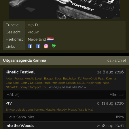
Functie
DJ
167×
Geslacht
vrouw
🇳🇱
Herkomst
Nederland
Links
Uitgaansagenda Kamma
ical
·
archief
Kinetic Festival
za 8 aug 2026
Aiden Francis
,
Amelia Leigh
,
Bacqer
,
Bous
,
Butchaboi
,
EV
,
From Orbit
,
Fyall
,
Kamma
,
Leap Glos
,
Lenny Del Skon
,
Marie Montexier
,
Masalo
,
MEEK
,
Nedir Nadir
,
Nien
,
NOVAGO
,
Spray
,
Stamppot
,
Syll
,
en nog 4 andere artiesten →
HAL 25
Alkmaar
PIV
di 11 aug 2026
Emvae
,
Job de Jong
,
Kamma
,
Masalo
,
Melody
,
Moxes
,
Yass & Mali
Cova Santa Ibiza
Ibiza
Into the Woods
vr 18 sep 2026