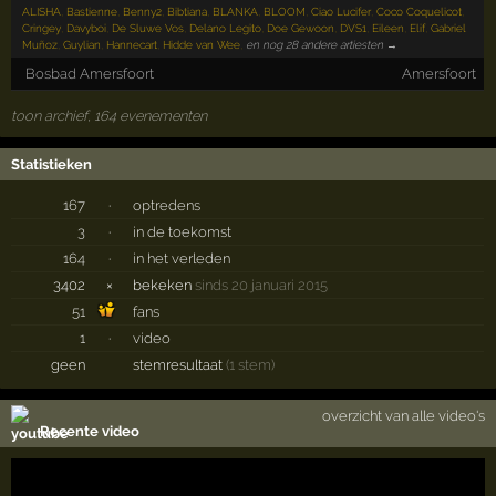
ALISHA
,
Bastienne
,
Benny2
,
Bibtiana
,
BLANKA
,
BLOOM
,
Ciao Lucifer
,
Coco Coquelicot
,
Cringey
,
Davyboi
,
De Sluwe Vos
,
Delano Legito
,
Doe Gewoon
,
DVS1
,
Eileen
,
Elif
,
Gabriel
Muñoz
,
Guylian
,
Hannecart
,
Hidde van Wee
,
en nog 28 andere artiesten →
Bosbad Amersfoort
Amersfoort
toon archief, 164 evenementen
Statistieken
167
·
optredens
3
·
in de toekomst
164
·
in het verleden
3402
×
bekeken
sinds 20 januari 2015
51
fans
1
·
video
geen
stemresultaat
(1 stem)
overzicht van alle video's
Recente video