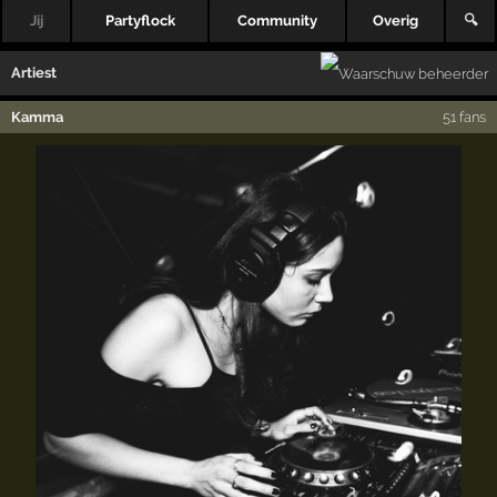
Jij
Partyflock
Community
Overig
🔍
Artiest
Kamma
51 fans