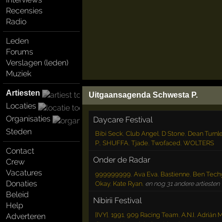
Recensies
Radio
Leden
Forums
Verslagen (leden)
Muziek
Artiesten
Uitgaansagenda Schwesta P.
Locaties
Organisaties
Daycare Festival
Steden
Bibi Seck
,
Club Angel
,
D Stone
,
Dean Turnl
P.
,
SHUFFA
,
Tjade
,
Twofaced
,
WOLTERS
Contact
Onder de Radar
Crew
Vacatures
999999999
,
Ava Eva
,
Bastienne
,
Ben Tech
Donaties
Okay
,
Kate Ryan
,
en nog 31 andere artiesten
Beleid
Nibirii Festival
Help
[IVY]
,
1991
,
909 Racing Team
,
A.N.I
,
Adrián Mi
Adverteren