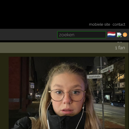
mobiele site
·
contact
🇳🇱
­
1 fan