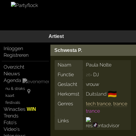
Artiest
Inloggen
Schwesta P.
Registreren
Naam
Paula Nolte
Overzicht
Nieuws
Functie
DJ
26×
Agenda
Geslacht
vrouw
nu & straks
🇩🇪
Herkomst
Duitsland
kaart
festivals
Genres
tech trance
,
trance
Winacties
WIN
trance
Trends
Links
Foto's
Video's
Interviews