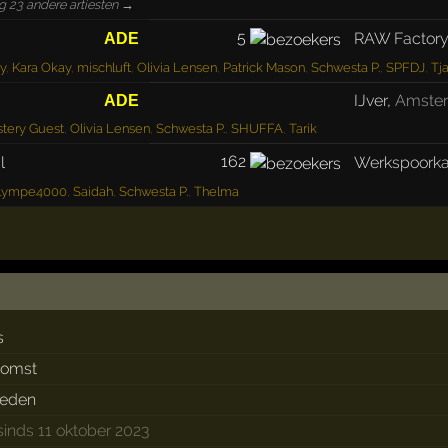
g 23 andere artiesten →
5
RAW Factor
ADE
y
,
Kara Okay
,
mischluft
,
Olivia Lensen
,
Patrick Mason
,
Schwesta P.
,
SPFDJ
,
Tj
IJver
,
Amste
ADE
tery Guest
,
Olivia Lensen
,
Schwesta P.
,
SHUFFA
,
Tarik
162
l
Werkspoorka
lympe4000
,
Saidah
,
Schwesta P.
,
Thelma
s
komst
rleden
sinds 11 oktober 2023