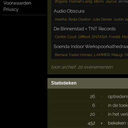
Ørgano
,
Hannah Laing
,
Idemi
,
Jaycut
,
en no
Voorwaarden
Privacy
Audio Obscura
Anetha
,
Bella Claxton
,
Julie Desire
,
Justin Ja
De Binnenstad × TNT Records
Centre Court
,
Diffrent
,
ENTASIA
,
Freddi
,
Mys
Soenda Indoor Werkspoorkathedraa
Benwal
,
Faster Horses
,
LAMMER
,
Malugi
,
O
toon archief, 20 evenementen
Statistieken
26
·
optreden
6
·
in de toe
20
·
in het ve
452
×
bekeken