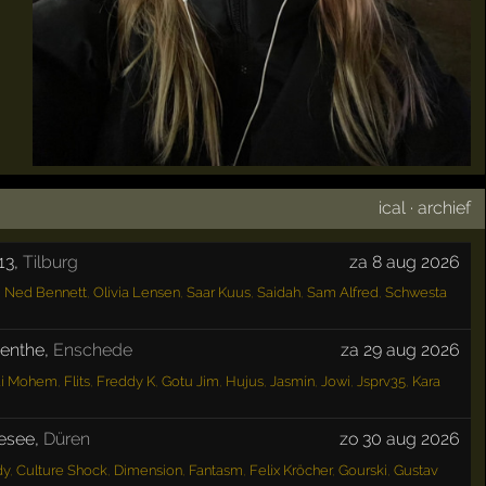
ical
·
archief
13
,
Tilburg
za 8 aug 2026
,
Ned Bennett
,
Olivia Lensen
,
Saar Kuus
,
Saidah
,
Sam Alfred
,
Schwesta
wenthe
,
Enschede
za 29 aug 2026
di Mohem
,
Flits
,
Freddy K
,
Gotu Jim
,
Hujus
,
Jasmín
,
Jowi
,
Jsprv35
,
Kara
esee
,
Düren
zo 30 aug 2026
dy
,
Culture Shock
,
Dimension
,
Fantasm
,
Felix Kröcher
,
Gourski
,
Gustav