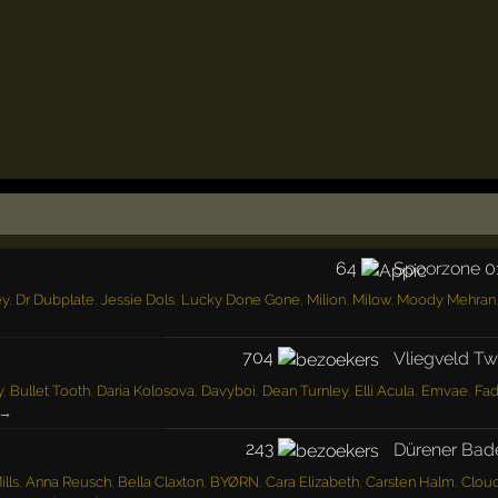
64
Spoorzone 0
ey
,
Dr Dubplate
,
Jessie Dols
,
Lucky Done Gone
,
Milion
,
Milow
,
Moody Mehran
704
Vliegveld T
y
,
Bullet Tooth
,
Daria Kolosova
,
Davyboi
,
Dean Turnley
,
Elli Acula
,
Emvae
,
Fa
 →
243
Dürener Bad
lls
,
Anna Reusch
,
Bella Claxton
,
BYØRN
,
Cara Elizabeth
,
Carsten Halm
,
Clou