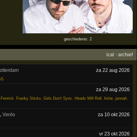
geschiedenis: 2
ical
·
archief
otterdam
za 22 aug 2026
GS
za 29 aug 2026
,
Fenrick
,
Franky Sticks
,
Girls Don't Sync
,
Heads Will Roll
,
Itshe
,
jannah
,
k
,
Venlo
za 10 okt 2026
vr 23 okt 2026