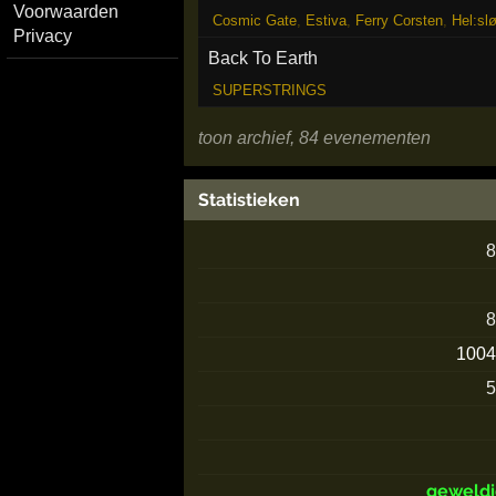
Voorwaarden
Cosmic Gate
,
Estiva
,
Ferry Corsten
,
Hel:sl
Privacy
Back To Earth
SUPERSTRINGS
toon archief, 84 evenementen
Statistieken
100
geweld