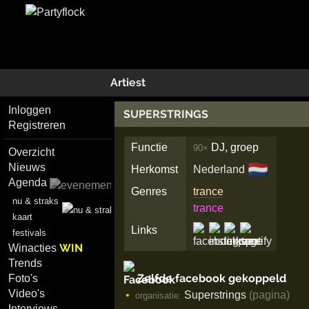
Artiest
Inloggen
SUPERSTRINGS
Registreren
Functie
DJ, groep
90×
Overzicht
🇳🇱
Nieuws
Herkomst
Nederland
Agenda
Genres
trance
nu & straks
trance
kaart
Links
festivals
WIN
Winacties
Trends
Zelfde facebook gekoppeld
Foto's
Video's
Superstrings
(pagina)
organisatie:
Interviews