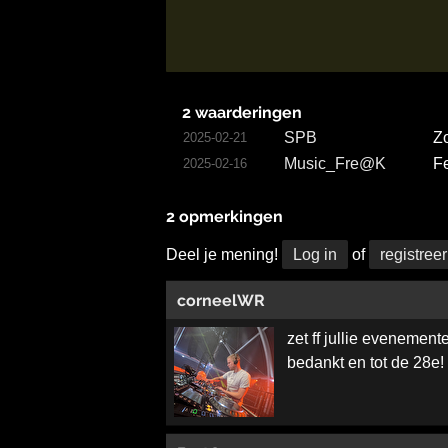
2 waarderingen
SPB
Zo
2025-02-21
Music_Fre@K
Fe
2025-02-16
2 opmerkingen
Deel je mening!
Log in
of
registreer
corneelWR
zet ff jullie evenement
bedankt en tot de 28e!