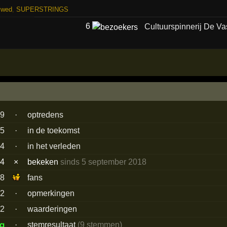
øwed
,
SUPERSTRINGS
6
Cultuurspinnerij De V
89
·
optredens
5
·
in de toekomst
84
·
in het verleden
44
×
bekeken
sinds 5 september 2018
58
fans
2
·
opmerkingen
2
·
waarderingen
ig
·
stemresultaat
(9 stemmen)