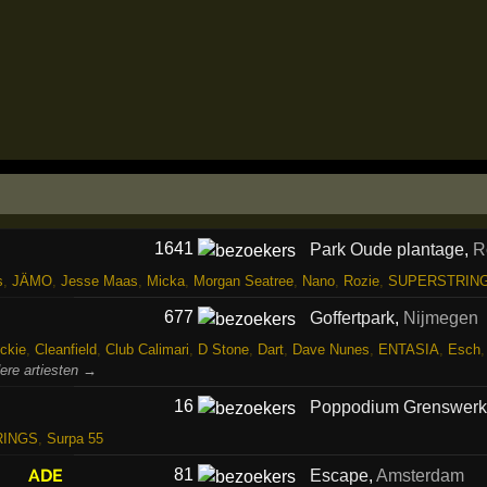
1641
Park Oude plantage
,
R
s
,
JÄMO
,
Jesse Maas
,
Micka
,
Morgan Seatree
,
Nano
,
Rozie
,
SUPERSTRIN
677
Goffertpark
,
Nijmegen
ckie
,
Cleanfield
,
Club Calimari
,
D Stone
,
Dart
,
Dave Nunes
,
ENTASIA
,
Esch
ere artiesten →
16
Poppodium Grenswer
RINGS
,
Surpa 55
ADE
81
Escape
,
Amsterdam