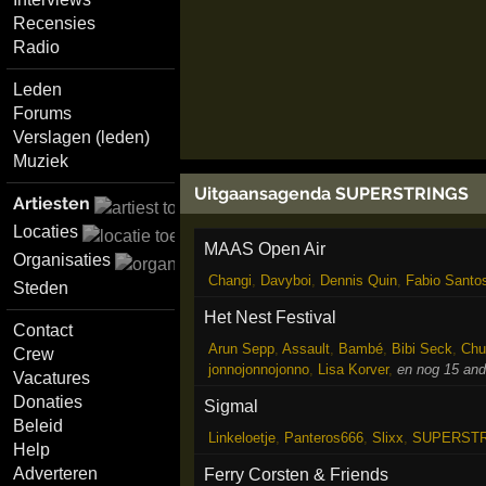
Recensies
Radio
Leden
Forums
Verslagen (leden)
Muziek
Uitgaansagenda SUPERSTRINGS
Artiesten
Locaties
MAAS Open Air
Organisaties
Changi
,
Davyboi
,
Dennis Quin
,
Fabio Santo
Steden
Het Nest Festival
Contact
Arun Sepp
,
Assault
,
Bambé
,
Bibi Seck
,
Chu
Crew
jonnojonnojonno
,
Lisa Korver
,
en nog 15 and
Vacatures
Donaties
Sigmal
Beleid
Linkeloetje
,
Panteros666
,
Slixx
,
SUPERST
Help
Adverteren
Ferry Corsten & Friends