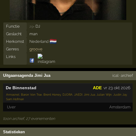
Functie
DJ
29×
Geslacht
man
🇳🇱
Herkomst
Nederland
Genres
groove
Links
Uitgaansagenda Jimi Jua
ical
·
archief
De Binnenstad
ADE
vr 23 okt 2026
Annasnel
,
Baron Von Trax
,
Brent Honey
,
DJORA
,
JAEDI
,
Jimi Jua
,
Julian Wijn
,
Justin Jay
,
Sam Hofman
IJver
Amsterdam
toon archief, 27 evenementen
Statistieken