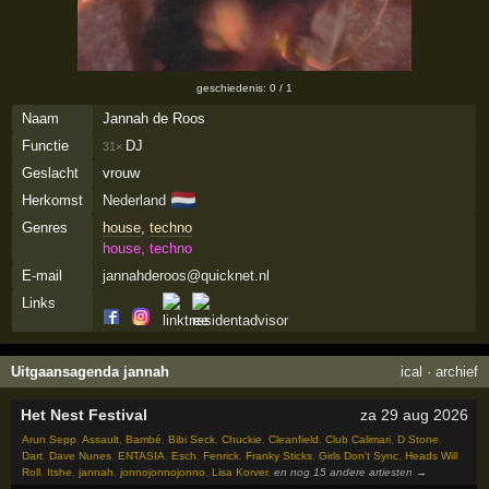
geschiedenis: 0 / 1
Naam
Jannah de Roos
Functie
DJ
31×
Geslacht
vrouw
🇳🇱
Herkomst
Nederland
Genres
house
,
techno
house, techno
E-mail
jannahderoos@quicknet.nl
Links
Uitgaansagenda jannah
ical
·
archief
Het Nest Festival
za 29 aug 2026
Arun Sepp
,
Assault
,
Bambé
,
Bibi Seck
,
Chuckie
,
Cleanfield
,
Club Calimari
,
D Stone
,
Dart
,
Dave Nunes
,
ENTASIA
,
Esch
,
Fenrick
,
Franky Sticks
,
Girls Don't Sync
,
Heads Will
Roll
,
Itshe
,
jannah
,
jonnojonnojonno
,
Lisa Korver
,
en nog 15 andere artiesten →