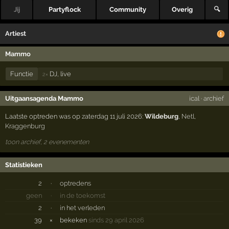
Jij
Partyflock
Community
Overig
🔍
Artiest
Mammo
Functie
DJ, live
2×
Uitgaansagenda Mammo
ical
·
archief
Laatste optreden was op zaterdag 11 juli 2026:
Wildeburg
,
Netl
,
Kraggenburg
toon archief, 2 evenementen
Statistieken
2
·
optredens
geen
·
in de toekomst
2
·
in het verleden
39
×
bekeken
sinds 29 april 2026