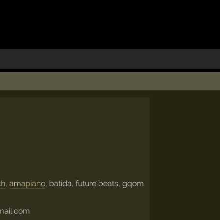
ch
,
amapiano
, batida, future beats, gqom
mail.com