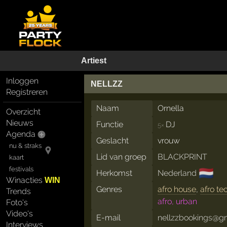
Artiest
Inloggen
NELLZZ
Registreren
Naam
Ornella
Overzicht
Nieuws
Functie
DJ
5×
Agenda
Geslacht
vrouw
nu & straks
Lid van groep
BLACKPRINT
kaart
festivals
🇳🇱
Herkomst
Nederland
Winacties
WIN
Genres
afro house
,
afro te
Trends
afro, urban
Foto's
Video's
E-mail
nellzzbookings@g
Interviews