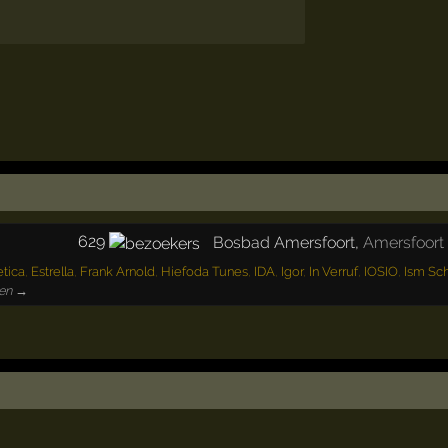
629
Bosbad Amersfoort
,
Amersfoort
etica
,
Estrella
,
Frank Arnold
,
Hiefoda Tunes
,
IDA
,
Igor
,
In Verruf
,
IOSIO
,
Ism Sc
ten →