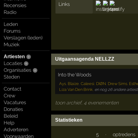
Links
Recensies
Radio
Leden
Forums
Verslagen (leden)
Muziek
Artiesten
Uitgaansagenda NELLZZ
Locaties
Organisaties
Into the Woods
Steden
Ays
,
Blaize
,
Caleesi
,
DIØN
,
Drew Sims
,
Esth
Contact
Liza Van Den Brink
,
en nog 26 andere arties
Crew
Vacatures
toon archief, 4 evenementen
Donaties
Beleid
Statistieken
Help
Adverteren
5
·
optredens
Voorwaarden