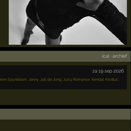
ical
·
archief
za 19 sep 2026
hism Soundsism
,
Janny
,
Job de Jong
,
Juicy Romance
,
Kendal
,
Kirollus
,