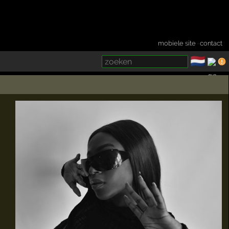
mobiele site
·
contact
🇳🇱
­