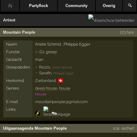
Jij
Partyflock
Community
Overig
🔍
Artiest
Mountain People
173 fans
Naam
André Schmid , Philippe Egger
Functie
DJ, groep
8×
Geslacht
man
Groepsleden
Rozzo
,
André Schmid
Serafin
,
Philippe Egger
🇨🇭
Herkomst
Zwitserland
Genres
deep house
,
house
house
E-mail
mountainpeople@gmail.com
Links
Uitgaansagenda Mountain People
ical
·
archief