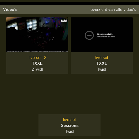
Video's
overzicht van alle video's
live-set, 2
live-set
TXXL
TXXL
2
Twidl
Twidl
live-set
Sessions
Twidl