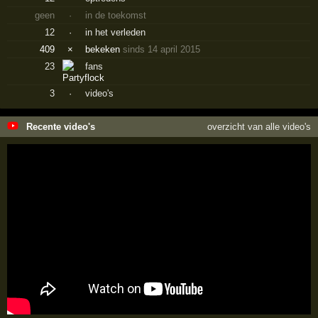
geen
·
in de toekomst
12
·
in het verleden
409
×
bekeken
sinds 14 april 2015
23
fans
3
·
video's
Recente video's
overzicht van alle video's