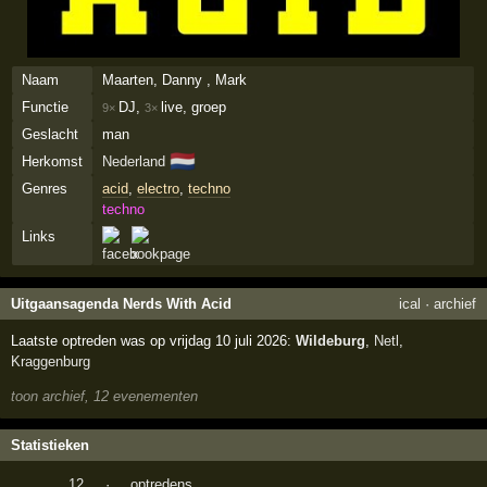
Naam
Maarten, Danny , Mark
Functie
DJ,
live, groep
9×
3×
Geslacht
man
🇳🇱
Herkomst
Nederland
Genres
acid
,
electro
,
techno
techno
Links
Uitgaansagenda Nerds With Acid
ical
·
archief
Laatste optreden was op vrijdag 10 juli 2026:
Wildeburg
,
Netl
,
Kraggenburg
toon archief, 12 evenementen
Statistieken
12
·
optredens