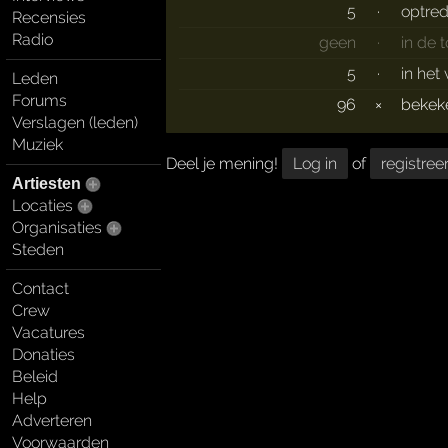
5
·
optre
Recensies
Radio
geen
·
in de 
5
·
in het
Leden
Forums
96
×
beke
Verslagen (leden)
Muziek
Deel je mening!
Log in
of
registree
Artiesten
Locaties
Organisaties
Steden
Contact
Crew
Vacatures
Donaties
Beleid
Help
Adverteren
Voorwaarden