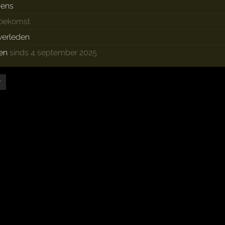
dens
toekomst
 verleden
ken
sinds 4 september 2025
r