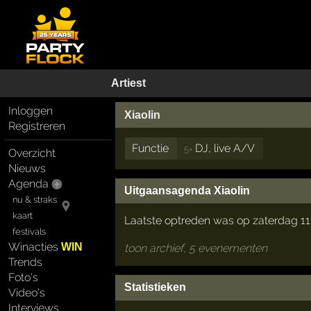
Artiest
Inloggen
Xiaolin
Registreren
Functie
DJ, live A/V
5×
Overzicht
Nieuws
Agenda
Uitgaansagenda Xiaolin
nu & straks
kaart
Laatste optreden was op zaterdag 11 
festivals
Winacties
WIN
toon archief, 5 evenementen
Trends
Foto's
Statistieken
Video's
Interviews