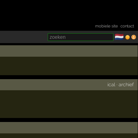
mobiele site
·
contact
🇳🇱
­
ical
·
archief