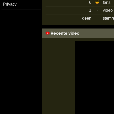
6
fans
Privacy
1
·
video
geen
stemr
Recente video