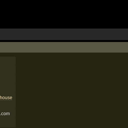
house
l.com