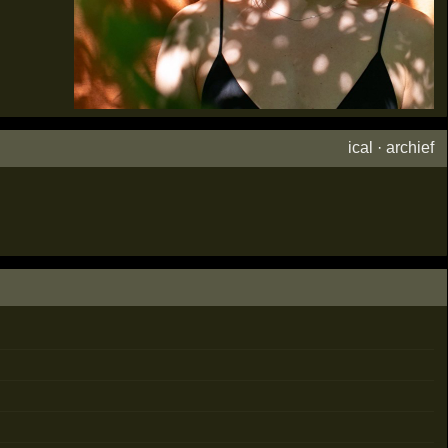
ical
·
archief