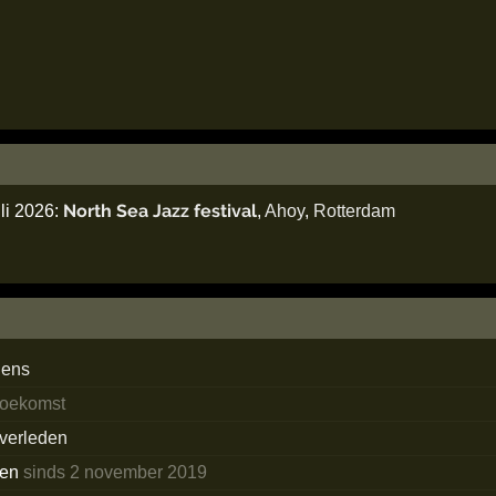
North Sea Jazz festival
li 2026:
,
Ahoy
,
Rotterdam
dens
 toekomst
 verleden
ken
sinds 2 november 2019