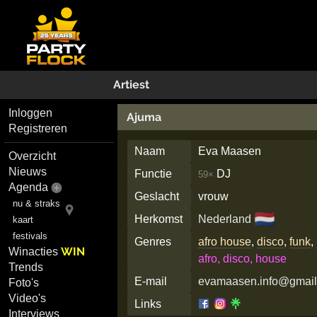
Artiest
Inloggen
Ajuma
Registreren
Naam
Eva Maasen
Overzicht
Nieuws
Functie
DJ
59×
Agenda
Geslacht
vrouw
nu & straks
🇳🇱
Herkomst
Nederland
kaart
festivals
Genres
afro house
,
disco
,
funk
,
WIN
Winacties
afro, disco, house
Trends
E-mail
evamaasen.info@gmai
Foto's
Video's
Links
Interviews