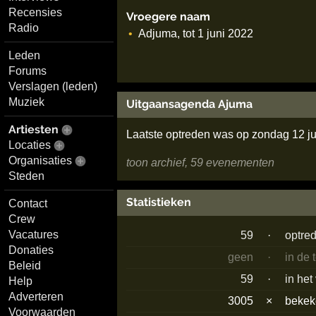
Recensies
Vroegere naam
Radio
Adjuma, tot 1 juni 2022
Leden
Forums
Verslagen (leden)
Muziek
Uitgaansagenda Ajuma
Artiesten
Laatste optreden was op zondag 12 ju
Locaties
Organisaties
toon archief, 59 evenementen
Steden
Statistieken
Contact
Crew
Vacatures
59
·
optre
Donaties
geen
·
in de
Beleid
59
·
in het
Help
Adverteren
3005
×
beke
Voorwaarden