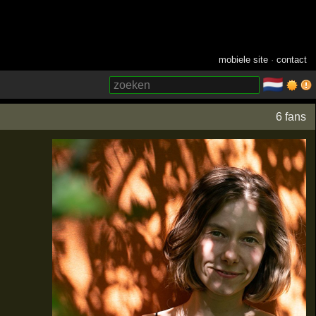
mobiele site
·
contact
🇳🇱
­
6 fans