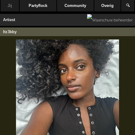
Jij
Partyflock
Community
Overig
🔍
Artiest
Itz3bby