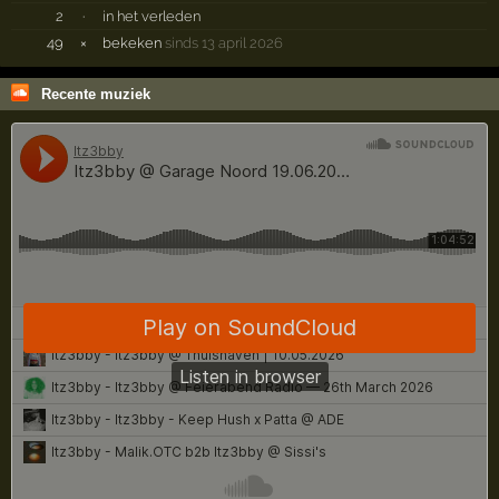
2
·
in het verleden
49
×
bekeken
sinds 13 april 2026
Recente muziek