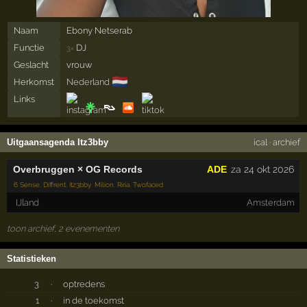
Naam
Ebony Netserab
Functie
DJ
3×
Geslacht
vrouw
🇳🇱
Herkomst
Nederland
Links
Uitgaansagenda Itz3bby
ical
·
archief
Overbruggen × OG Records
ADE
za 24 okt 2026
6 Sense
,
Diffrent
,
Itz3bby
,
Milion
,
Riria
,
Twofaced
IJland
Amsterdam
toon archief, 2 evenementen
Statistieken
3
·
optredens
1
·
in de toekomst