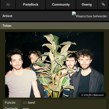
Jij
Partyflock
Community
Overig
🔍
Artiest
Tukan
©
VOLTA / ltblemont
Functie
band
12×
Geslacht
man