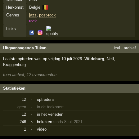
🇧🇪
Herkomst
België
Genres
jazz
,
post-rock
rock
Links
Uitgaansagenda Tukan
ical
·
archief
Laatste optreden was op vrijdag 10 juli 2026:
Wildeburg
,
Netl
,
Kraggenburg
toon archief, 12 evenementen
Statistieken
12
·
optredens
geen
·
in de toekomst
12
·
in het verleden
246
×
bekeken
sinds 8 juli 2021
1
·
video