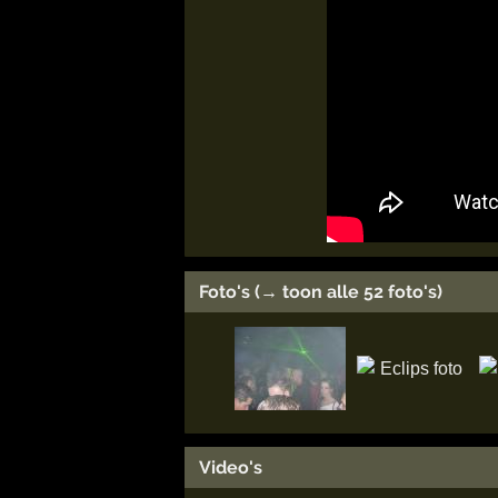
Foto's (→ toon alle 52 foto's)
Video's