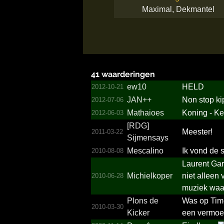
Maximal
,
Dekmantel
41 waarderingen
ew10
HELD
2012-10-21
JAN++
Non stop ki
2012-07-06
Mathaioes
Koning - Ke
2012-06-03
[RDG]
Meester!
2011-03-22
Sijmensays
Mescalino
Ik vond de 
2010-08-08
Laurent Gar
Michielkoper
niet alleen
2010-06-28
muziek waar
Plons de
Was op Time
2010-03-30
Kicker
een vermoe