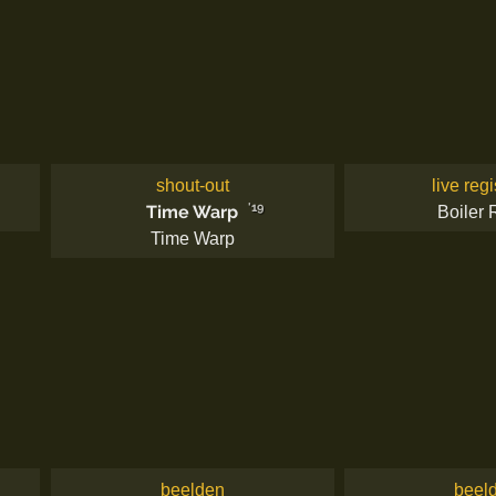
shout-out
live regi
'19
Time Warp
Boiler
Time Warp
beelden
beel