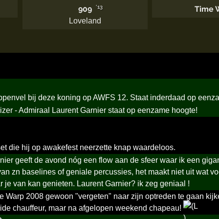
'13
909
Time 
Loveland
ppenvel bij deze koning op AWFS 12. Staat inderdaad op eenz
izer - Admiraal Laurent Garnier staat op eenzame hoogte!
set die hij op awakefest neerzette knap waardeloos.
nier geeft de avond nóg een flow aan de sfeer waar ik een gigan
 van zn baselines of geniale percussies, het maakt niet uit wat
 je van kan genieten. Laurent Garnier? ik zeg geniaal !
 Warp 2008 gewoon "vergeten" naar zijn optreden te gaan kijken
ide chauffeur, maar na afgelopen weekend chapeau!