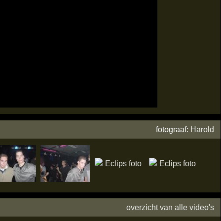
fotograaf:
Harold
overzicht van alle video's