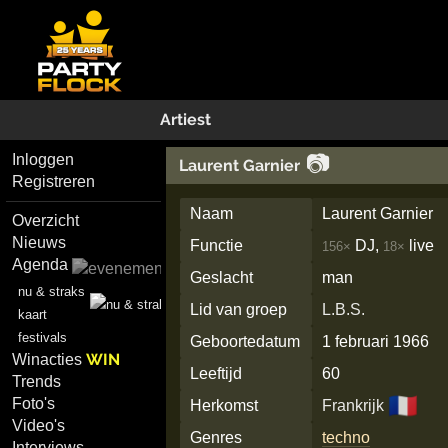
Artiest
📷
Inloggen
Laurent Garnier
Registreren
Naam
Laurent Garnier
Overzicht
Nieuws
Functie
DJ,
live
156×
18×
Agenda
Geslacht
man
nu & straks
Lid van groep
L.B.S.
kaart
festivals
Geboortedatum
1 februari 1966
WIN
Winacties
Leeftijd
60
Trends
🇫🇷
Foto's
Herkomst
Frankrijk
Video's
Genres
techno
Interviews