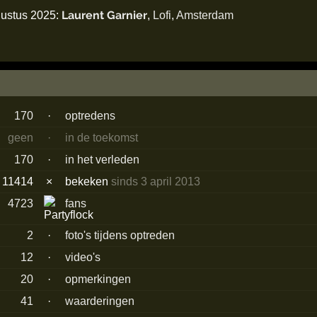
Laurent Garnier
gustus 2025:
,
Lofi
,
Amsterdam
170
·
optredens
geen
·
in de toekomst
170
·
in het verleden
11414
×
bekeken
sinds 3 april 2013
4723
fans
2
·
foto's tijdens optreden
12
·
video's
20
·
opmerkingen
41
·
waarderingen