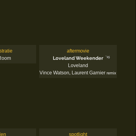
stratie
aftermovie
'15
Loveland Weekender
 Room
Loveland
Vince Watson
,
Laurent Garnier
remix
den
spotlight