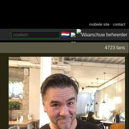
mobiele site
·
contact
🇳🇱
­
4723 fans