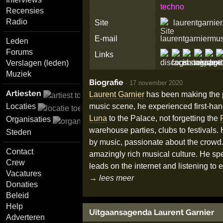
techno
Recensies
Radio
Site
laurentgarnie
E-mail
laurentgarnierm
Leden
Forums
Links
Verslagen (leden)
Muziek
Biografie
·
17 november 2020
Artiesten
Laurent Garnier
has been making the p
music scene, he experienced first-ha
Locaties
Luna
to the Palace, not forgetting the
Organisaties
warehouse parties, clubs to festivals. 
Steden
by music, passionate about the crowd.
Contact
amazingly rich musical culture. He spe
Crew
leads on the internet and listening to 
Vacatures
→ lees meer
Donaties
Beleid
Help
Uitgaansagenda Laurent Garnier
Adverteren