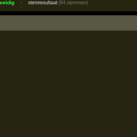
weldig
·
stemresultaat
(94 stemmen)