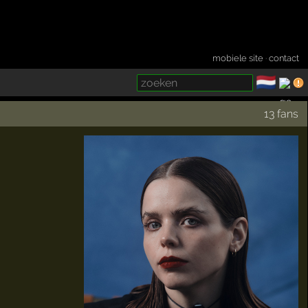
mobiele site
·
contact
🇳🇱
­
13 fans