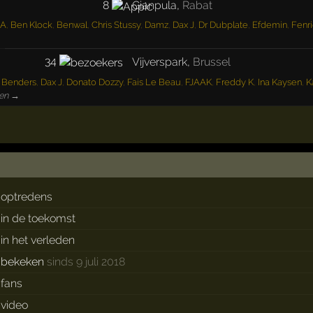
8
Gianpula
,
Rabat
A
,
Ben Klock
,
Benwal
,
Chris Stussy
,
Damz
,
Dax J
,
Dr Dubplate
,
Efdemin
,
Fenr
34
Vijverspark
,
Brussel
n Benders
,
Dax J
,
Donato Dozzy
,
Fais Le Beau
,
FJAAK
,
Freddy K
,
Ina Kaysen
,
K
ten →
optredens
in de toekomst
in het verleden
bekeken
sinds 9 juli 2018
fans
video