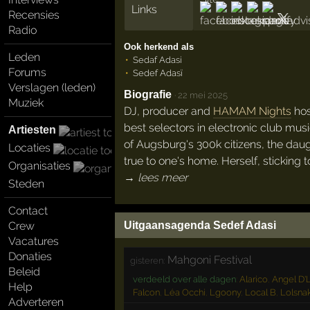
Links
Recensies
Radio
Ook herkend als
Leden
Sedaf Adasi
Forums
Sedef Adasï
Verslagen (leden)
Biografie
·
22 mei 2025
Muziek
DJ, producer and
HAMAM Nights
hos
best selectors in electronic club musi
Artiesten
of Augsburg's 300k citizens, the daug
Locaties
true to one's home. Herself, sticking
Organisaties
→ lees meer
Steden
Contact
Uitgaansagenda Sedef Adasi
Crew
Vacatures
Donaties
Mahgoni Festival
gisteren:
Beleid
verdeeld over alle dagen
:
Alarico
,
Angel D'L
Help
Falcon
,
Léa Occhi
,
Lgoony
,
Local B
,
Lolsna
Adverteren