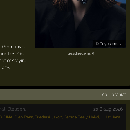
©
Reyes Israela
of Germany's
munities. One
geschiedenis: 5
ept of staying
city.
ical
·
archief
hal-Steuden,
za 8 aug 2026
D
,
DINA
,
Ellen Trenn
,
Frieder & Jakob
,
George Feely
,
Haiyti
,
HiHat
,
Jana