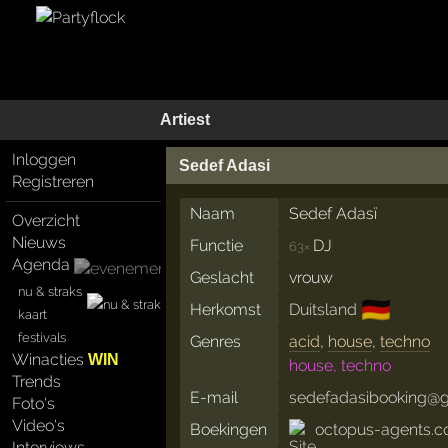
Artiest
Inloggen
Sedef Adasi
Registreren
Naam
Sedef Adasï
Overzicht
Nieuws
Functie
DJ
63×
Agenda
Geslacht
vrouw
nu & straks
🇩🇪
Herkomst
Duitsland
kaart
festivals
Genres
acid
,
house
,
techno
Winacties
WIN
house, techno
Trends
E-mail
sedefadasibooking@
Foto's
Video's
Boekingen
octopus-agents.c
Interviews