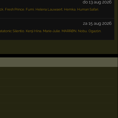
do 13 aug 2026
ick
,
Fresh Prince
,
Fumi
,
Helena Lauwaert
,
Hemka
,
Human Safari
,
za 15 aug 2026
atatonic Silentio
,
Kenji Hina
,
Marie-Julie
,
MARRØN
,
Nobu
,
Ogazón
,