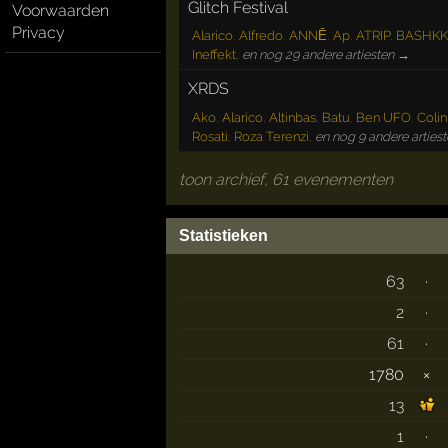
Glitch Festival
Voorwaarden
Privacy
Alarico
,
Alfredo
,
ANNĒ
,
Ap
,
ATRIP
,
BASHKK
Ineffekt
,
en nog 29 andere artiesten →
XRDS
Ako
,
Alarico
,
Altinbas
,
Batu
,
Ben UFO
,
Coli
Rosati
,
Roza Terenzi
,
en nog 9 andere arties
toon archief, 61 evenementen
Statistieken
63
·
2
·
61
·
1780
×
13
1
·