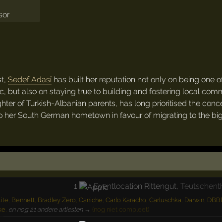
t,
Sedef Adasï
has built her reputation not only on being one 
c, but also on staying true to building and fostering local com
hter of Turkish-Albanian parents, has long prioritised the conc
 to her South German hometown in favour of migrating to the big 
1
Eventlocation Rittengut
,
Teutschent
ite
,
Bennett
,
Bradley Zero
,
Caniche
,
Carlo Karacho
,
Carluschka
,
Darwin
,
DBB
ke
,
en nog 21 andere artiesten →
(nog niet compleet)