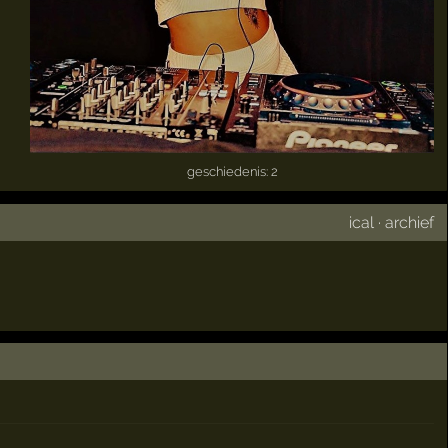
geschiedenis: 2
ical
·
archief