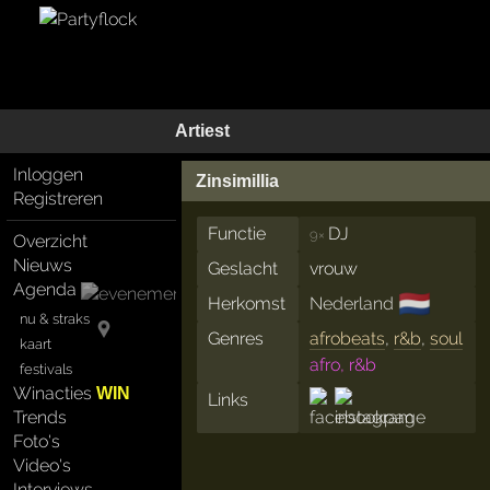
Artiest
Inloggen
Zinsimillia
Registreren
Functie
DJ
9×
Overzicht
Nieuws
Geslacht
vrouw
Agenda
🇳🇱
Herkomst
Nederland
nu & straks
Genres
afrobeats
,
r&b
,
soul
kaart
afro, r&b
festivals
Winacties
WIN
Links
Trends
Foto's
Video's
Interviews