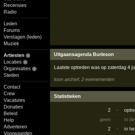
Recensies
Radio
Leden
Forums
Verslagen (leden)
Muziek
Uitgaansagenda Burleson
Artiesten
Locaties
Laatste optreden was op zaterdag 4 ju
Organisaties
Steden
toon archief, 2 evenementen
Contact
Crew
Statistieken
Vacatures
Donaties
2
·
optr
Beleid
geen
·
in d
Help
Adverteren
2
·
in he
Voorwaarden