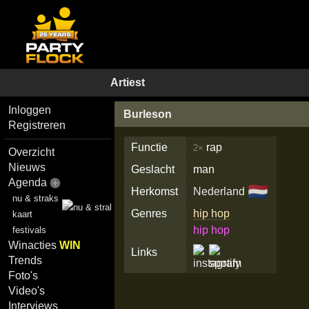
Artiest
Inloggen
Burleson
Registreren
Functie
rap
2×
Overzicht
Nieuws
Geslacht
man
Agenda
🇳🇱
Herkomst
Nederland
nu & straks
Genres
hip hop
kaart
hip hop
festivals
Winacties
WIN
Links
Trends
Foto's
Video's
Interviews