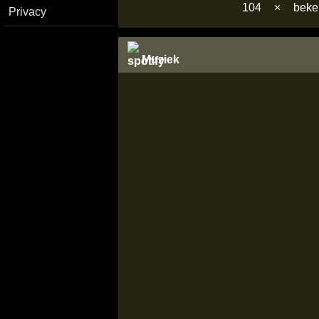
104
×
bek
Privacy
Muziek