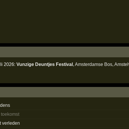
li 2026:
Vunzige Deuntjes Festival
,
Amsterdamse Bos
,
Amstel
edens
e toekomst
t verleden