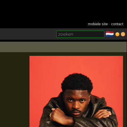
mobiele site
·
contact
🇳🇱
­