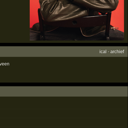
ical
·
archief
veen