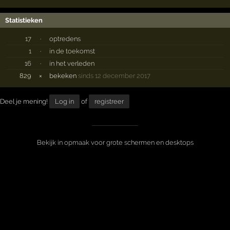
Statistieken
17
·
optredens
1
·
in de toekomst
16
·
in het verleden
829
×
bekeken
sinds 12 december 2017
Deel je mening!
Log in
of
registreer
Bekijk in opmaak voor grote schermen en desktops