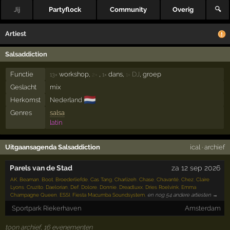
Jij
Partyflock
Community
Overig
🔍
Artiest
Salsaddiction
Functie
workshop,
,
dans,
DJ
, groep
13×
2×
1×
1×
Geslacht
mix
🇳🇱
Herkomst
Nederland
Genres
salsa
latin
Uitgaansagenda Salsaddiction
ical
·
archief
Parels van de Stad
za 12 sep 2026
AK
,
Beaman
,
Boot
,
Broederliefde
,
Cas Tang
,
Charlizeh
,
Chase
,
Chavanté
,
Chez
,
Claire
Lyons
,
Cruzito
,
Daelorian
,
Def
,
Dolore
,
Donnie
,
Dreadluxx
,
Dries Roelvink
,
Emma
Champagne Queen
,
ESSI
,
Fiesta Macumba Soundsystem
,
en nog 54 andere artiesten →
Sportpark Riekerhaven
Amsterdam
toon archief, 16 evenementen