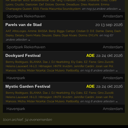
Lyons
,
Cruzito
,
Daelorian
,
Def
,
Dolore
,
Donnie
,
Dreadluxx
,
Dries Roelvink
,
Emma
Champagne Queen
,
ESSI
,
Fiesta Macumba Soundsystem
,
en nog 54 andere artiesten →
Sportpark Riekerhaven
Amsterdam
Parels van de Stad
zo 13 sep 2026
AAT
,
AfroLosjes
,
Ammé
,
BASSA
,
Benji
,
Bigga
,
Campz
,
Cristian D
,
D.E
,
Damie
,
Daniq
,
Dash
,
Dazey
,
Delany
,
Demi Maria
,
Deuces
,
Diana
,
Diyar Alvaro
,
Donna
,
DYLVN
,
en nog 67
andere artiesten →
Sportpark Riekerhaven
Amsterdam
Dockyard Festival
ADE
za 24 okt 2026
Benny Rodrigues
,
BLANKA
,
Dax J
,
DJ Heartstring
,
Ely Oaks
,
EZ
,
Fiene
,
Gino Zucotti
,
Helena Lauwaert
,
HI-LO
,
Hitmasjien
,
HNTR
,
Invictim
,
Jennifer Cardini
,
Joran van Pol
,
Manoos
,
Micha
,
Mister NiceKai
,
Oscar Mulero
,
Partiboi69
,
en nog 8 andere artiesten →
Havenpark
Amsterdam
Mystic Garden Festival
ADE
za 24 okt 2026
Benny Rodrigues
,
BLANKA
,
Dax J
,
DJ Heartstring
,
Ely Oaks
,
EZ
,
Fiene
,
Gino Zucotti
,
Helena Lauwaert
,
HI-LO
,
Hitmasjien
,
HNTR
,
Invictim
,
Jennifer Cardini
,
Joran van Pol
,
Manoos
,
Micha
,
Mister NiceKai
,
Oscar Mulero
,
Partiboi69
,
en nog 8 andere artiesten →
Havenpark
Amsterdam
toon archief, 34 evenementen