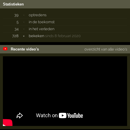
Statistieken
39
·
optredens
5
·
in de toekomst
34
·
in het verleden
728
×
bekeken
sinds 8 februari 2020
Recente video's
overzicht van alle video's