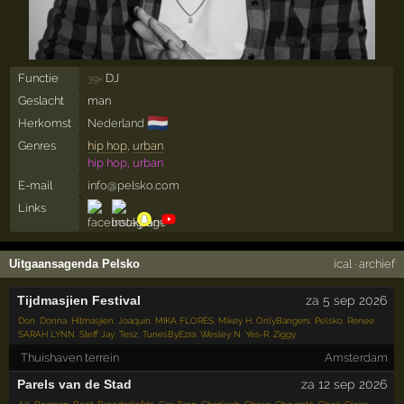
Functie
DJ
39×
Geslacht
man
🇳🇱
Herkomst
Nederland
Genres
hip hop
,
urban
hip hop, urban
E-mail
info@pelsko.com
Links
Uitgaansagenda Pelsko
ical
·
archief
Tijdmasjien Festival
za 5 sep 2026
Don
,
Donna
,
Hitmasjien
,
Joaquín
,
MIKA FLORÈS
,
Mikey H
,
OnlyBangers
,
Pelsko
,
Renee
,
SARAH LYNN
,
Steff Jay
,
Tesz
,
TunesByEzra
,
Wesley N
,
Yes-R
,
Ziggy
Thuishaven terrein
Amsterdam
Parels van de Stad
za 12 sep 2026
AK
,
Beaman
,
Boot
,
Broederliefde
,
Cas Tang
,
Charlizeh
,
Chase
,
Chavanté
,
Chez
,
Claire