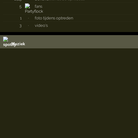
5
fans
1
·
foto tijdens optreden
3
·
video's
Muziek