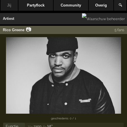
Jij
Partyflock
Community
Overig
🔍
Artiest
📷
Rico Greene
5 fans
geschiedenis: 0 / 1
Functie
zang,
MC
70×
6×