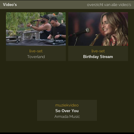
Video's
overzicht van alle video's
live-set
live-set
Toverland
Birthday Stream
muziekvideo
So Over You
Armada Music