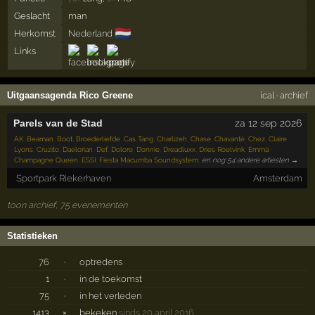
Geslacht
man
🇳🇱
Herkomst
Nederland
Links
Uitgaansagenda Rico Greene
ical
·
archief
Parels van de Stad
za 12 sep 2026
AK
,
Beaman
,
Boot
,
Broederliefde
,
Cas Tang
,
Charlizeh
,
Chase
,
Chavanté
,
Chez
,
Claire
Lyons
,
Cruzito
,
Daelorian
,
Def
,
Dolore
,
Donnie
,
Dreadluxx
,
Dries Roelvink
,
Emma
Champagne Queen
,
ESSI
,
Fiesta Macumba Soundsystem
,
en nog 54 andere artiesten →
Sportpark Riekerhaven
Amsterdam
toon archief, 75 evenementen
Statistieken
76
·
optredens
1
·
in de toekomst
75
·
in het verleden
1413
×
bekeken
sinds 20 april 2016