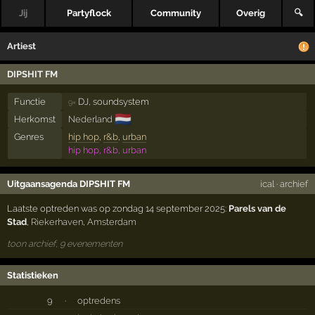
Jij
Partyflock
Community
Overig
🔍
Artiest
DIPSHIT FM
Functie
DJ, soundsystem
9×
🇳🇱
Herkomst
Nederland
Genres
hip hop
,
r&b
,
urban
hip hop, r&b, urban
Uitgaansagenda DIPSHIT FM
ical
·
archief
Laatste optreden was op zondag 14 september 2025:
Parels van de
Stad
,
Riekerhaven
,
Amsterdam
toon archief, 9 evenementen
Statistieken
9
·
optredens