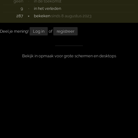
geen
·
in de toekomst
9
·
in het verleden
287
×
bekeken
sinds 8 augustus 2023
Deel je mening!
Log in
of
registreer
Bekijk in opmaak voor grote schermen en desktops