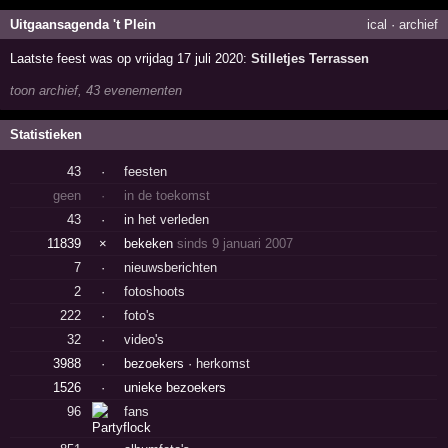
Uitgaansagenda 't Plein
ical
·
archief
Laatste feest was op vrijdag 17 juli 2020:
Stilletjes Terrassen
toon archief, 43 evenementen
Statistieken
43
·
feesten
geen
·
in de toekomst
43
·
in het verleden
11839
×
bekeken
sinds 9 januari 2007
7
·
nieuwsberichten
2
·
fotoshoots
222
·
foto's
32
·
video's
3988
·
bezoekers ·
herkomst
1526
·
unieke bezoekers
96
fans