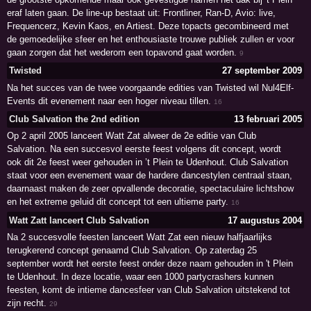
eraf laten gaan. De line-up bestaat uit: Frontliner, Ran-D, Avio: live,
Frequencerz, Kevin Kaos, en Artiest. Deze topacts gecombineerd met
de gemoedelijke sfeer en het enthousiaste trouwe publiek zullen er voor
gaan zorgen dat het wederom een topavond gaat worden.
9
Twisted
27 september 2009
Na het succes van de twee voorgaande edities van Twisted wil Nul4Elf-
Events dit evenement naar een hoger niveau tillen.
16
Club Salvation the 2nd edition
13 februari 2005
Op 2 april 2005 lanceert Watt Zat alweer de 2e editie van Club
Salvation. Na een succesvol eerste feest volgens dit concept, wordt
ook dit 2e feest weer gehouden in ’t Plein te Udenhout. Club Salvation
staat voor een evenement waar de hardere dancestylen centraal staan,
daarnaast maken de zeer opvallende decoratie, spectaculaire lichtshow
en het extreme geluid dit concept tot een ultieme party.
16
Watt Zatt lanceert Club Salvation
17 augustus 2004
Na 2 succesvolle feesten lanceert Watt Zat een nieuw halfjaarlijks
terugkerend concept genaamd Club Salvation. Op zaterdag 25
september wordt het eerste feest onder deze naam gehouden in 't Plein
te Udenhout. In deze locatie, waar een 1000 partycrashers kunnen
feesten, komt de intieme dancesfeer van Club Salvation uitstekend tot
zijn recht.
29