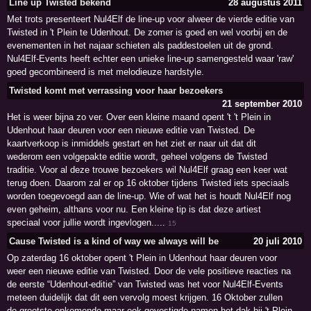
Line up Twisted bekend
28 augustus 2011
Met trots presenteert Nul4Elf de line-up voor alweer de vierde editie van
Twisted in 't Plein te Udenhout. De zomer is goed en wel voorbij en de
evenementen in het najaar schieten als paddestoelen uit de grond.
Nul4Elf-Events heeft echter een unieke line-up samengesteld waar 'raw'
goed gecombineerd is met melodieuze hardstyle.
Twisted komt met verrassing voor haar bezoekers
21 september 2010
Het is weer bijna zo ver. Over een kleine maand opent 't 't Plein in
Udenhout haar deuren voor een nieuwe editie van Twisted. De
kaartverkoop is inmiddels gestart en het ziet er naar uit dat dit
wederom een volgepakte editie wordt, geheel volgens de Twisted
traditie. Voor al deze trouwe bezoekers wil Nul4Elf graag een keer wat
terug doen. Daarom zal er op 16 oktober tijdens Twisted iets speciaals
worden toegevoegd aan de line-up. Wie of wat het is houdt Nul4Elf nog
even geheim, althans voor nu. Een kleine tip is dat deze artiest
speciaal voor jullie wordt ingevlogen.....
15
Cause Twisted is a kind of way we always will be
20 juli 2010
Op zaterdag 16 oktober opent 't Plein in Udenhout haar deuren voor
weer een nieuwe editie van Twisted. Door de vele positieve reacties na
de eerste “Udenhout-editie” van Twisted was het voor Nul4Elf-Events
meteen duidelijk dat dit een vervolg moest krijgen. 16 Oktober zullen
de grootste opkomende maar ook gevestigde namen het dak bij 't Plein