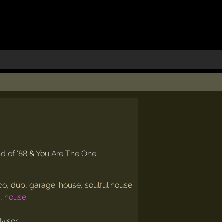
d of '88
&
You Are The One
co
,
dub
,
garage
,
house
,
soulful house
o, house