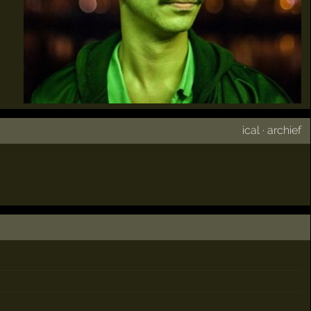
ical
·
archief