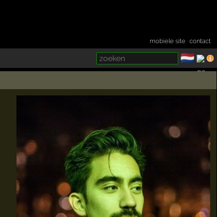
mobiele site
·
contact
🇳🇱
­