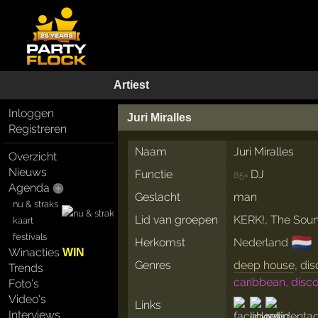
Artiest
Inloggen
Juri Miralles
Registreren
Naam
Juri Miralles
Overzicht
Nieuws
Functie
DJ
85×
Agenda
Geslacht
man
nu & straks
Lid van groepen
KERK!
,
The Soun
kaart
festivals
🇳🇱
Herkomst
Nederland
Winacties
WIN
Genres
deep house
,
dis
Trends
caribbean, disc
Foto's
Video's
Links
Interviews