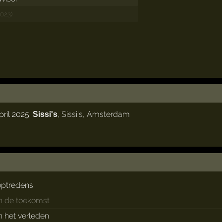
2023)
pril 2025:
,
Sissi's
,
Amsterdam
Sissi's
optredens
in de toekomst
in het verleden