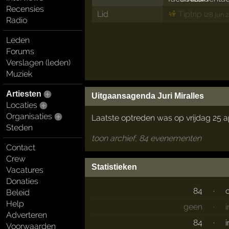
Recensies
Lid
Tiptrip
(28 jun 
Radio
Leden
Forums
Verslagen (leden)
Muziek
Artiesten
Uitgaansagenda Juri Miralles
Locaties
Organisaties
Laatste optreden was op vrijdag 25 a
Steden
toon archief, 84 evenementen
Contact
Crew
Statistieken
Vacatures
Donaties
84
·
Beleid
Help
geen
·
Adverteren
84
·
Voorwaarden