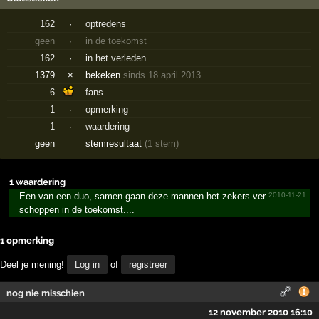
162
·
optredens
geen
·
in de toekomst
162
·
in het verleden
1379
×
bekeken
sinds 18 april 2013
6
fans
1
·
opmerking
1
·
waardering
geen
stemresultaat
(1 stem)
1 waardering
Een van een duo, samen gaan deze mannen het zekers ver
2010-11-21
schoppen in de toekomst....
1 opmerking
Deel je mening!
Log in
of
registreer
nog nie misschien
12 november 2010 16:10