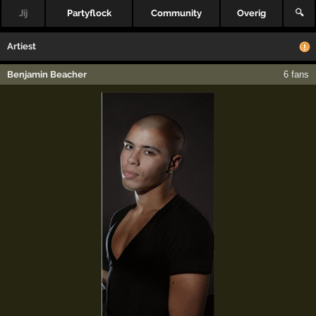
Jij
Partyflock
Community
Overig
🔍
Artiest
Benjamin Beacher
6 fans