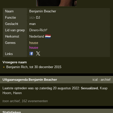
Naam
Benjamin Beacher
Functie
DJ
162×
Geslacht
man
Lid van groep
Dinero-Rich²
🇳🇱
Herkomst
Nederland
Genres
house
house
Links
Vroegere naam
Benjamin Rich, tot 30 december 2015
Uitgaansagenda Benjamin Beacher
ical
·
archief
Laatste optreden was op zaterdag 20 augustus 2022:
Sexualized
,
Kaap
Hoorn
,
Haren
toon archief, 162 evenementen
Statistieken