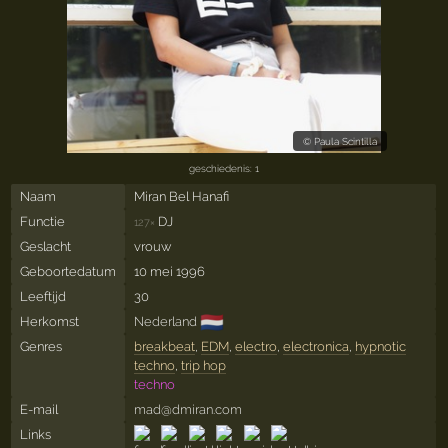
©
Paula Scintilla
geschiedenis: 1
Naam
Miran Bel Hanafi
Functie
DJ
127×
Geslacht
vrouw
Geboortedatum
10 mei 1996
Leeftijd
30
🇳🇱
Herkomst
Nederland
Genres
breakbeat
,
EDM
,
electro
,
electronica
,
hypnotic
techno
,
trip hop
techno
E-mail
mad@dmiran.com
Links