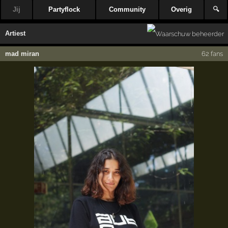
Jij
Partyflock
Community
Overig
🔍
Artiest
mad miran
62 fans