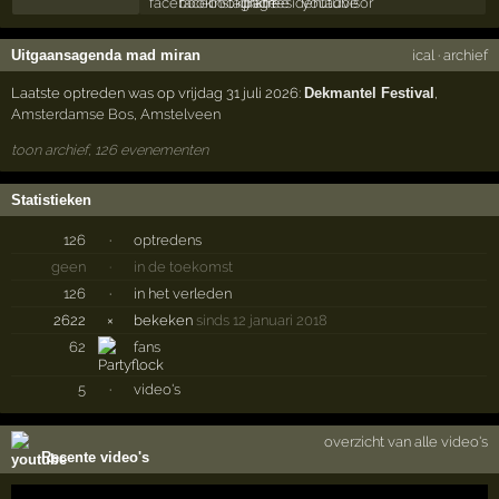
Uitgaansagenda mad miran
ical
·
archief
Laatste optreden was op vrijdag 31 juli 2026:
Dekmantel Festival
,
Amsterdamse Bos
,
Amstelveen
toon archief, 126 evenementen
Statistieken
126
·
optredens
geen
·
in de toekomst
126
·
in het verleden
2622
×
bekeken
sinds 12 januari 2018
62
fans
5
·
video's
overzicht van alle video's
Recente video's