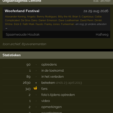
Uitgaansagenda Lemon8
ical
·
archief
Wooferland Festival
za 29 aug 2026
Alexander Koning
,
Angelo
,
Benny Rodrigues
,
Billy the Kit
,
Brian S
,
Capricious
,
Cellie
,
Complicated
,
Da Silva
,
Dano
,
Darren Emerson
,
Dave Leatherman
,
David Penn
,
Dimitri
,
DiVine
,
Erick E
,
Faith Mark
,
Fausto
,
Franky Jones
,
Funkerman
,
en nog 32 andere artiesten
→
Spaarnwoude Houtrak
Halfweg
toon archief, 89 evenementen
Statistieken
90
·
optredens
1
·
in de toekomst
89
·
in het verleden
2630
×
bekeken
sinds 23 april 2013
343
fans
2
·
foto's tijdens optreden
1
·
video
2
·
opmerkingen
3
·
waarderingen