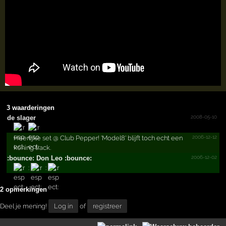
3 waarderingen
2008-05-10
de slager
2006-12-12
Heerlijke set @ Club Pepper! 'Model8' blijft toch echt een
koning track.
2006-12-02
:bounce: Don Leo :bounce:
:
:
2 opmerkingen
Deel je mening!
Log in
of
registreer