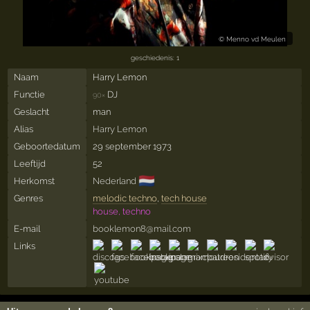
©
Menno vd Meulen
geschiedenis: 1
Naam
Harry Lemon
Functie
DJ
90×
Geslacht
man
Alias
Harry Lemon
Geboortedatum
29 september 1973
Leeftijd
52
🇳🇱
Herkomst
Nederland
Genres
melodic techno
,
tech house
house, techno
E-mail
booklemon8@mail.com
Links