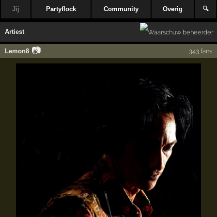
Jij
Partyflock
Community
Overig
🔍
Artiest
📷
Lemon8
343 fans