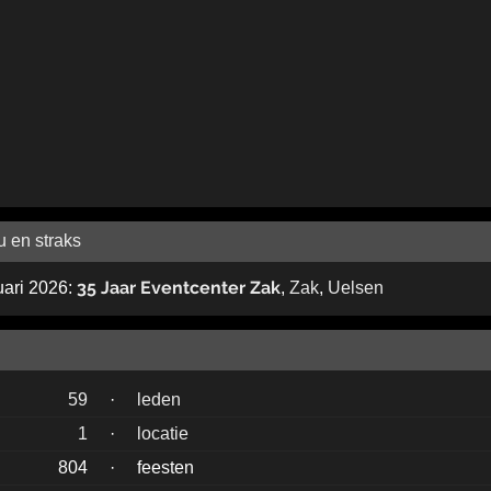
u en straks
35 Jaar Eventcenter Zak
uari 2026:
,
Zak
,
Uelsen
59
·
leden
1
·
locatie
804
·
feesten