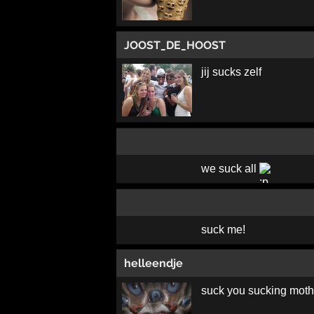
JOOST_DE_HOOST
jij sucks zelf
we suck all
suck me!
helleendje
suck you sucking moth