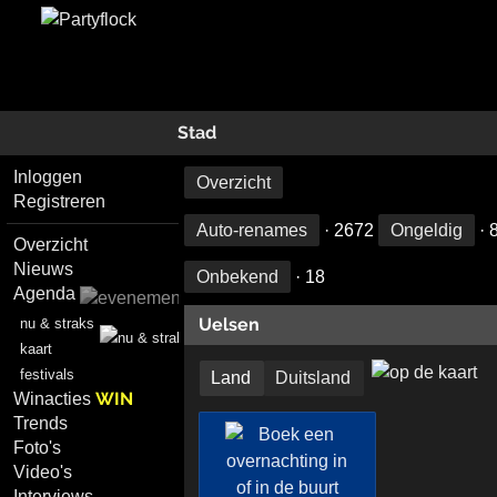
Stad
Inloggen
Overzicht
Registreren
Auto-renames
· 2672
Ongeldig
· 
Overzicht
Nieuws
Onbekend
· 18
Agenda
Uelsen
nu & straks
kaart
festivals
Land
Duitsland
WIN
Winacties
Trends
Foto's
Video's
Interviews