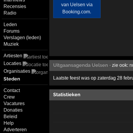
Recensies
Radio
Leden
Forums
Verslagen (leden)
Muziek
Artiesten
Locaties
Uitgaansagenda Uelsen
· zie ook:
n
Organisaties
Laatste feest was op zaterdag 28 febr
Steden
Contact
Statistieken
Crew
Vacatures
Donaties
Beleid
Help
Adverteren