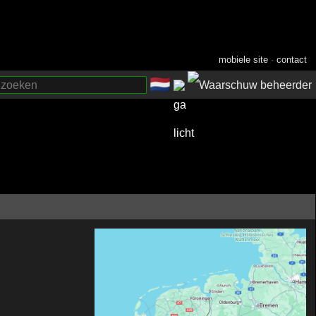
mobiele site
·
contact
🇳🇱
­