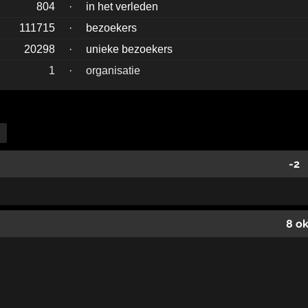
804
·
in het verleden
111715
·
bezoekers
20298
·
unieke bezoekers
1
·
organisatie
-2
8 o