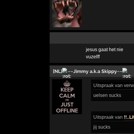
jesus gaat het nie
vuzelff
[NL]
~~Jimmy a.k.a Skippy~~
Uitspraak
van verwi
uelsen sucks
!!..L
Uitspraak
van
jij sucks