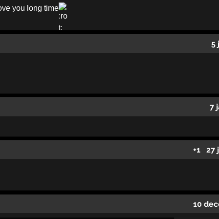
ove you long time
5 
7 
+1
27 
10 dec