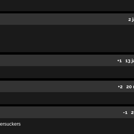
2 
+1
13 
+2
20 
-1
2
ersuckers