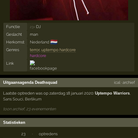
Functie
DJ
23×
Geslacht
man
🇳🇱
Herkomst
Nederland
Genres
terror
,
uptempo hardcore
hardcore
Link
Uitgaansagenda Deathsquad
ical
·
archief
Laatste optreden was op zaterdag 18 januari 2020:
Uptempo Warriors
,
Sans Souci
,
Berlikum
toon archief, 23 evenementen
Statistieken
23
·
optredens