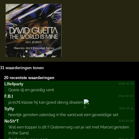
31 waarderingen tonen
20 recentste waarderingen
2019-10-13
LIfe4party
Goeie dj en gezellig vent
2012-10-07
F.B.I
ja echt klasse hij kan goed stevig draaien
2011-10-31
Sylly
heerlijk genoten zaterdag in the sand,wat een geweldige set
2011-10-30
NoSh*T
Wat een topper is dit !! Gisteren erg van je set met Marcel genoten
in the Sand.
2011-05-29