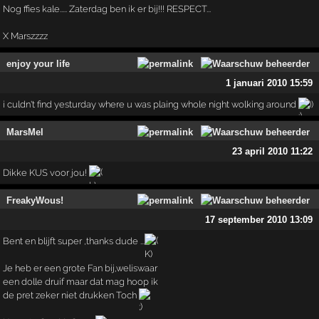
Nog ffies kale..... Zaterdag ben ik er bij!!! RESPECT...
X Marszzzz
enjoy your life
1 januari 2010 15:59
i culdn't find yesturday where u was plaing whole night wolking around
))
MarsMel
23 april 2010 11:22
Dikke KUS voor jou!
FreakyWous!
17 september 2010 13:09
Bent en blijft super ,thanks dude ...
Je heb er een grote Fan bij,weliswaar
een dolle druif maar dat mag hoop ik
de pret zeker niet drukken Toch