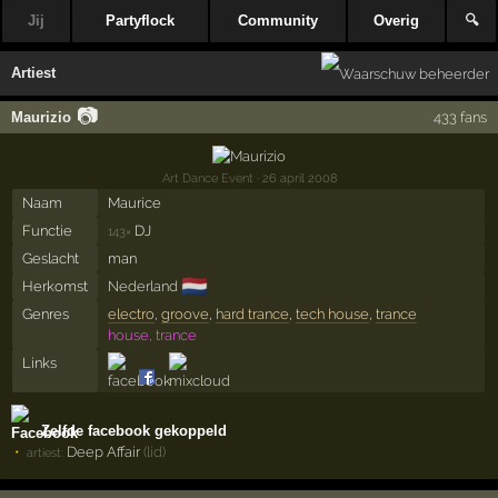
Jij
Partyflock
Community
Overig
🔍
Artiest
📷
Maurizio
433 fans
Art Dance Event
· 26 april 2008
Naam
Maurice
Functie
DJ
143×
Geslacht
man
🇳🇱
Herkomst
Nederland
Genres
electro
,
groove
,
hard trance
,
tech house
,
trance
house, trance
Links
Zelfde facebook gekoppeld
Deep Affair
(lid)
artiest: