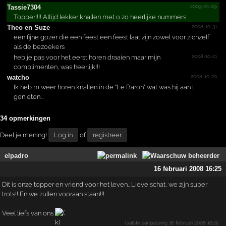
2009-01-09
Tassie7304
Topper!!!! Altijd lekker knallen met o zo heerlijke nummers
2008-10-31
Theo en Suze
een fijne gozer die een feest een feest laat zijn zowel voor zichzelf
als de bezoekers
2008-10-21
heb je pas voor het eerst horen draaien maar mijn
complimenten, was heerlijk!!!
2008-10-20
watcho
Ik heb m weer horen knallen in de "Le Baron" wat was hij aan t
genieten...
34 opmerkingen
Deel je mening!
Log in
of
registreer
elpadro
16 februari 2008 16:25
Dit is onze topper en vriend voor het leven.. Lieve schat, we zijn super
trots!! En we zullen vooraan staan!!!
Veel liefs van ons
laatste aanpassing
16 februari 2008 16:25