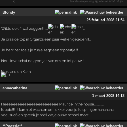
laatste aanpassing
25 februari 2008 18:50
Blondy
25 februari 2008 21:54
Wilde ook ff wat zeggen!!!!.....
....
Je draaide top in Organza een paar weken geleden!!!...
Je bent net zoals je zusje zegt: een toppertje!!!...!!!
Nou lieve schat de groetjes van ons en tot gauw!!!
Marciano en Karin
annacatharina
1 maart 2008 14:13
Heeeeeeeeeeeeeeeeeeeeeeee Maurice in the house..................
toppie!!!!!!! kan niet wachten om lekker voor je te springen hahahaha
veel suc6 en spreek je snel xxx je ouwe school maat
**Poessie**