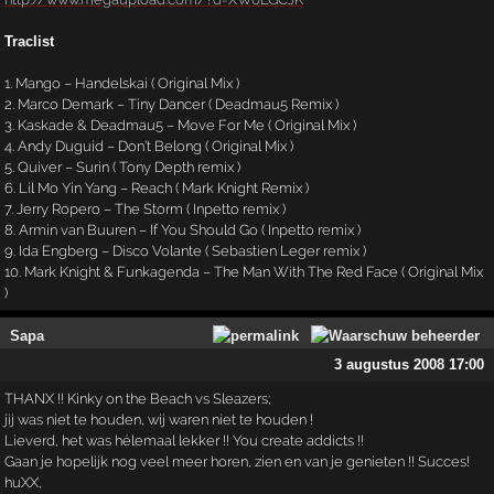
Traclist
1. Mango – Handelskai ( Original Mix )
2. Marco Demark – Tiny Dancer ( Deadmau5 Remix )
3. Kaskade & Deadmau5 – Move For Me ( Original Mix )
4. Andy Duguid – Don’t Belong ( Original Mix )
5. Quiver – Surin ( Tony Depth remix )
6. Lil Mo Yin Yang – Reach ( Mark Knight Remix )
7. Jerry Ropero – The Storm ( Inpetto remix )
8. Armin van Buuren – If You Should Go ( Inpetto remix )
9. Ida Engberg – Disco Volante ( Sebastien Leger remix )
10. Mark Knight & Funkagenda – The Man With The Red Face ( Original Mix
)
Sapa
3 augustus 2008 17:00
THANX !! Kinky on the Beach vs Sleazers;
jíj was niet te houden, wij waren niet te houden !
Lieverd, het was hélemaal lekker !! You create addicts !!
Gaan je hopelijk nog veel meer horen, zien en van je genieten !! Succes!
huXX,