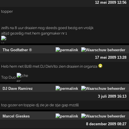
12 mei 2009 12:56
topper
zelfs na 8 uur draaien nog steeds goed bezig en vrolijk
altijd gezellig met hem gangmaker nr 1
The Godfather ®
17 mei 2009 13:28
Heb hem net B2B met DJ DieVito zien draaien in organza
Top Duo
DJ Dave Ramirez
3 juli 2009 16:13
top gozer en toppie dj zie je de 15e gap mzzlll
Marcel Gieskes
8 december 2009 08:27