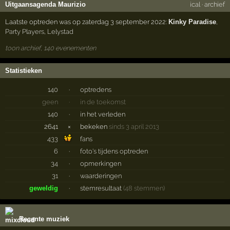
Uitgaansagenda Maurizio
ical
·
archief
Laatste optreden was op zaterdag 3 september 2022:
Kinky Paradise
,
Party Players
,
Lelystad
toon archief, 140 evenementen
Statistieken
140
·
optredens
geen
·
in de toekomst
140
·
in het verleden
2641
×
bekeken
sinds 3 april 2013
433
fans
6
·
foto's tijdens optreden
34
·
opmerkingen
31
·
waarderingen
geweldig
·
stemresultaat
(48 stemmen)
Recente muziek