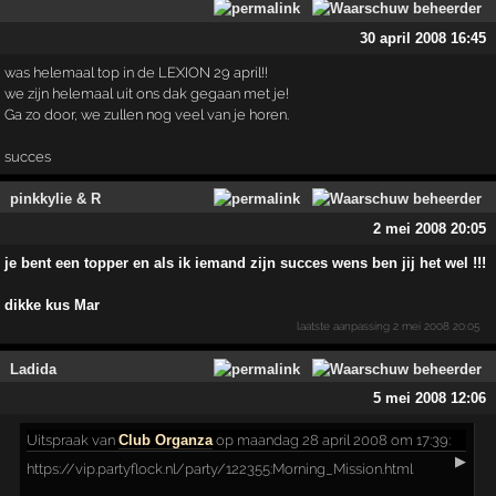
30 april 2008 16:45
was helemaal top in de LEXION 29 april!!
we zijn helemaal uit ons dak gegaan met je!
Ga zo door, we zullen nog veel van je horen.
succes
pinkkylie & R
2 mei 2008 20:05
je bent een topper en als ik iemand zijn succes wens ben jij het wel !!!
dikke kus Mar
laatste aanpassing
2 mei 2008 20:05
Ladida
5 mei 2008 12:06
Uitspraak
van
Club Organza
op maandag 28 april 2008 om 17:39:
▶
https://vip.partyflock.nl/party/122355:Morning_Miss­ion.html