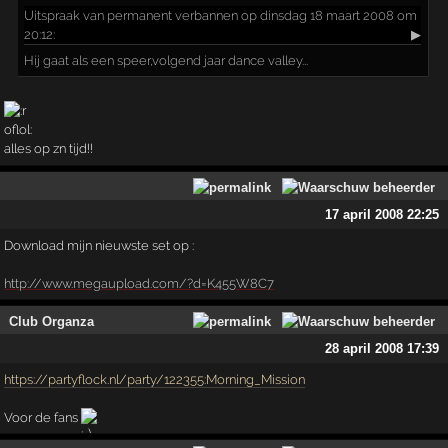
Uitspraak
van permanent verbannen op dinsdag 18 maart 2008 om
20:12:
▶
Hij gaat als een speer,volgend jaar dance valley...
alles op zn tijd!!
17 april 2008 22:25
Download mijn nieuwste set op :
http://www.megaupload.com/?d=K455W8C7
Club Organza
28 april 2008 17:39
https://partyflock.nl/party/122355:Morning_Mission
Voor de fans