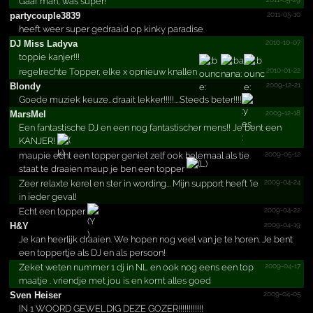
Gaaf man, was super!
2011-05-10
partyc­ouple3­839
heeft weer super gedraaid op kinky paradise
2010-10-07
DJ Miss Ladyva
toppie kanjer!!!
2010-01-22
regelrechte Topper, elke x opnieuw knallen
2009-12-21
Blondy
Goede muziek keuze...draait lekker!!!!!....Steeds beter!!!!
2009-12-18
MarsMel
Een fantastische DJ en een nog fantastischer mens!! Je bent een
KANJER!
2009-05-12
maupie echt een topper geniet zelf ook helemaal als tie
staat te draaien maup je ben een topper
2009-04-24
Zeer relaxte kerel en ster in wording... Mijn support heeft 'ie
in ieder geval!
2009-04-22
Echt een topper
2009-04-19
H&Y
Je kan heerlijk draaien. We hopen nog veel van je te horen. Je bent
een toppertje als DJ en als persoon!
2009-04-17
Zeket weten nummer 1 dj in NL en ook nog eens een top
maatje . vriendje met jou is en komt alles goed
2009-04-05
Sven Heiser
IN 1 WOORD GEWELDIG DEZE GOZER!!!!!!!!!!!!