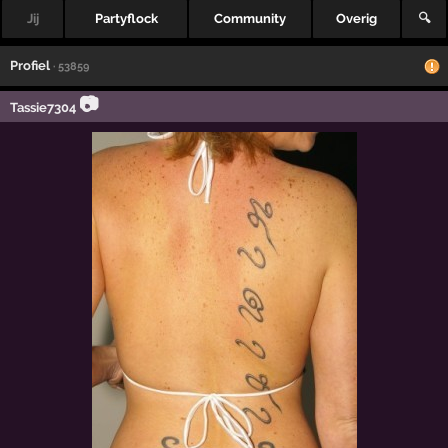
Jij
Partyflock
Community
Overig
🔍
Profiel
· 53859
📷
Tassie7304