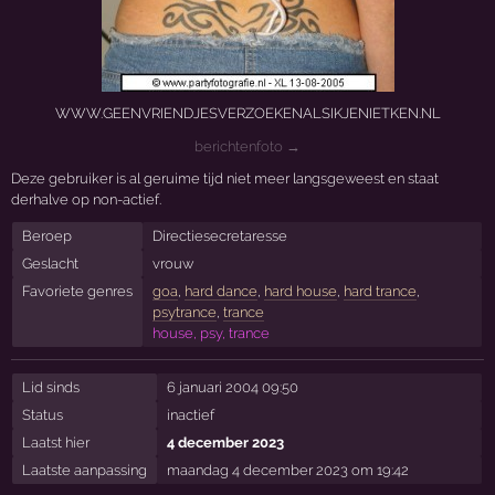
WWW.GEENVRIENDJESVERZOEKENALSIKJENIETKEN.NL
berichtenfoto →
Deze gebruiker is al geruime tijd niet meer langsgeweest en staat
derhalve op non-actief.
Beroep
Directiesecretaresse
Geslacht
vrouw
Favoriete genres
goa
,
hard dance
,
hard house
,
hard trance
,
psytrance
,
trance
house, psy, trance
Lid sinds
6 januari 2004 09:50
Status
inactief
Laatst hier
4 december 2023
Laatste aanpassing
maandag 4 december 2023 om 19:42