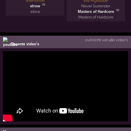
aftermovie
live registratie
'22
elrow
Never Surrender
'22
elrow
Masters of Hardcore
Masters of Hardcore
overzicht van alle video's
Recente video's