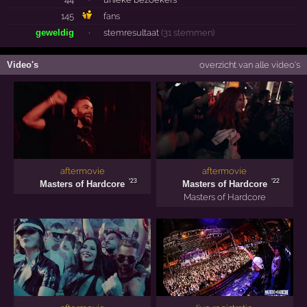
145
fans
geweldig
·
stemresultaat
(31 stemmen)
Video's
overzicht van alle video's
aftermovie
aftermovie
'23
'22
Masters of Hardcore
Masters of Hardcore
Masters of Hardcore