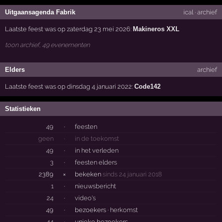
Uitgaansagenda Fabrik
ical
·
archief
Laatste feest was op zaterdag 23 mei 2026:
Makineros XXL
toon archief, 49 evenementen
Elders
archief
Laatste feest was op dinsdag 4 januari 2022:
Code142
Statistieken
49
·
feesten
geen
·
in de toekomst
49
·
in het verleden
3
·
feesten elders
2389
×
bekeken
sinds 24 januari 2018
1
·
nieuwsbericht
24
·
video's
49
·
bezoekers ·
herkomst
44
·
unieke bezoekers